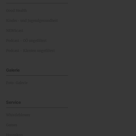
Good Health
Kinder- und Jugendgesundheit
NEWScast
Podcast - OÖ ungefiltert
Podcast - Kärnten ungefiltert
Galerie
Foto-Galerie
Service
Whistleblower
Games
Horoskop