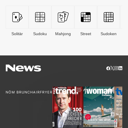
Solitär
Sudoku
Mahjong
Street
Sudoken
B
S
NÖM BRUNCH
AIRFRYER