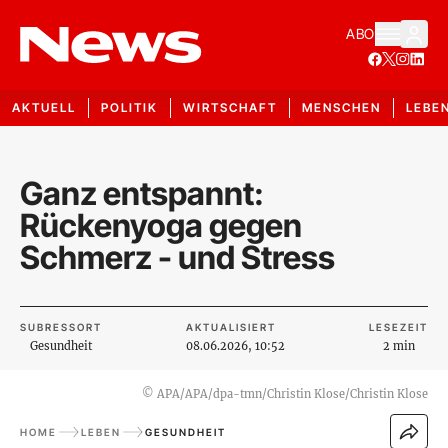
ABO
AKTUELL
POLITIK
WIRTSCHAFT
MENSCHEN
LEBE
Ganz entspannt:
Rückenyoga gegen
Schmerz - und Stress
SUBRESSORT
AKTUALISIERT
LESEZEIT
Gesundheit
08.06.2026, 10:52
2 min
©
APA/APA/dpa-tmn/Christin Klose/Christin Klose
HOME
LEBEN
GESUNDHEIT