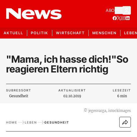
ABO
AKTUELL
POLITIK
WIRTSCHAFT
MENSCHEN
LEBE
"Mama, ich hasse dich!"So
reagieren Eltern richtig
SUBRESSORT
AKTUALISIERT
LESEZEIT
Gesundheit
02.10.2019
6 min
©
jegesvarga, istockimages
HOME
LEBEN
GESUNDHEIT