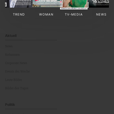
TREND
WOMAN
TV-MEDIA
NEWS
Aktuell
News
Kolumnen
Corporate News
Events der Woche
Leute Bilder
Bilder des Tages
Politik