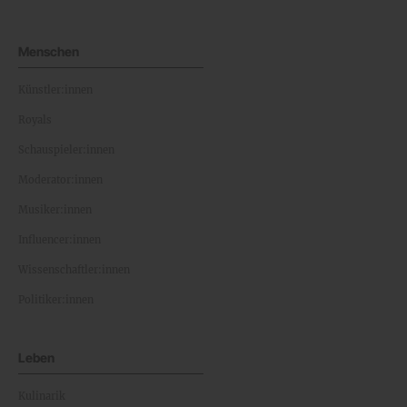
Menschen
Künstler:innen
Royals
Schauspieler:innen
Moderator:innen
Musiker:innen
Influencer:innen
Wissenschaftler:innen
Politiker:innen
Leben
Kulinarik