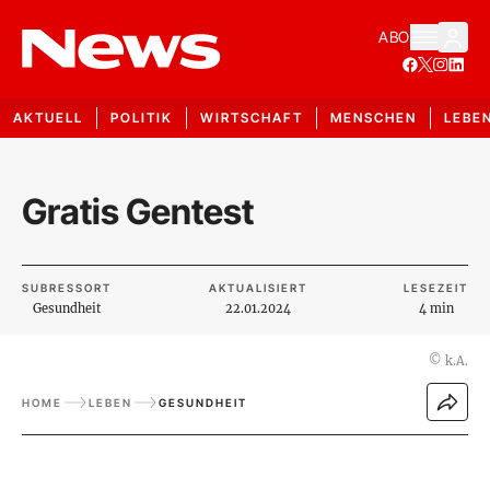
ABO
AKTUELL
POLITIK
WIRTSCHAFT
MENSCHEN
LEBE
Gratis Gentest
SUBRESSORT
AKTUALISIERT
LESEZEIT
Gesundheit
22.01.2024
4 min
©
k.A.
HOME
LEBEN
GESUNDHEIT