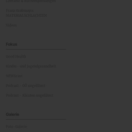
Literatur & Buchempfehlungen
Franz Grabmayrs
MATERIALSCHLACHTEN
Videos
Fokus
Good Health
Kinder- und Jugendgesundheit
NEWScast
Podcast - OÖ ungefiltert
Podcast - Kärnten ungefiltert
Galerie
Foto-Galerie