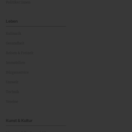
Politiker:innen
Leben
Kulinarik
Gesundheit
Reisen & Freizeit
Immobilien
Bürgerservice
Umwelt
Technik
Vereine
Kunst & Kultur