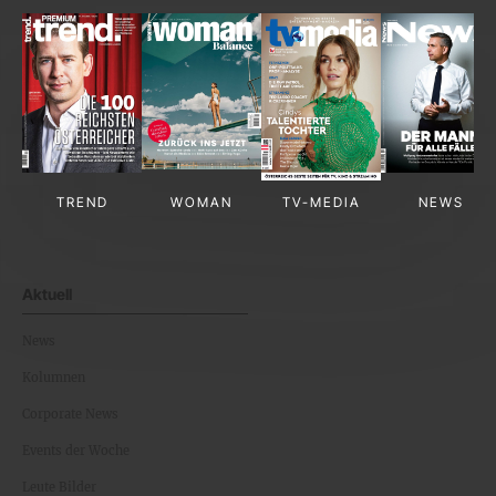
TREND
WOMAN
TV-MEDIA
NEWS
Aktuell
News
Kolumnen
Corporate News
Events der Woche
Leute Bilder