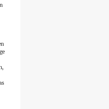
n
en
ige
h,
as