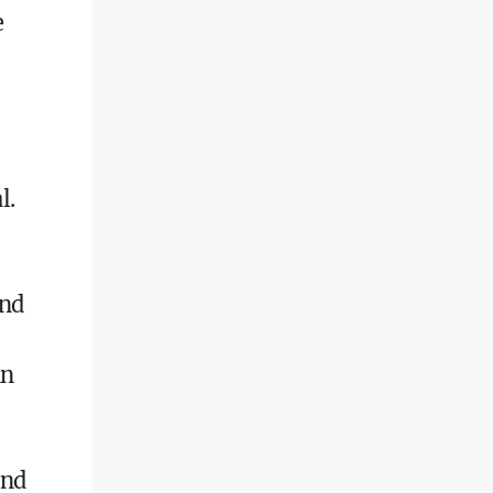
e
l.
und
nn
-
and