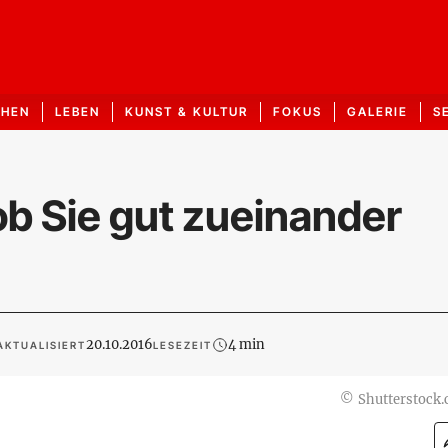
CHEN
LEBEN
KUNST & KULTUR
FOKUS
GALERIE
S
ob Sie gut zueinander
20.10.2016
4 min
AKTUALISIERT
LESEZEIT
©
Shutterstock