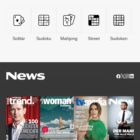
Solitär
Sudoku
Mahjong
Street
Sudoken
B
S