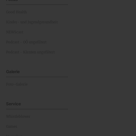
Good Health
Kinder- und Jugendgesundheit
NEWScast
Podcast - OÖ ungefiltert
Podcast - Kärnten ungefiltert
Galerie
Foto-Galerie
Service
Whistleblower
Games