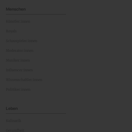
Menschen
Künstler:innen
Royals
Schauspieler:innen
Moderator:innen
Musiker:innen
Influencer:innen
Wissenschaftler:innen
Politiker:innen
Leben
Kulinarik
Gesundheit