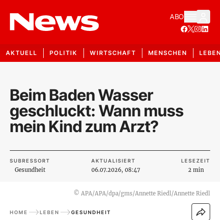
ABO
AKTUELL
POLITIK
WIRTSCHAFT
MENSCHEN
LEBE
Beim Baden Wasser
geschluckt: Wann muss
mein Kind zum Arzt?
SUBRESSORT
AKTUALISIERT
LESEZEIT
Gesundheit
06.07.2026, 08:47
2 min
©
APA/APA/dpa/gms/Annette Riedl/Annette Riedl
HOME
LEBEN
GESUNDHEIT