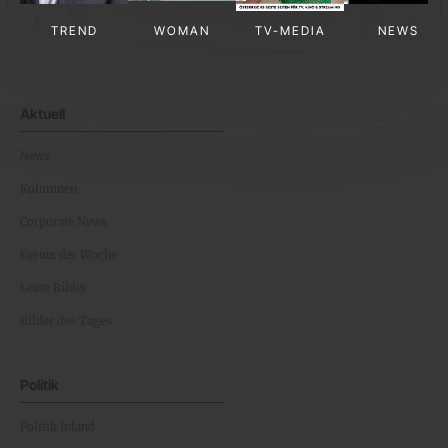
TREND
WOMAN
TV-MEDIA
NEWS
Aktuell
News
Kolumnen
Corporate News
Events der Woche
Leute Bilder
Bilder des Tages
Politik
Politik Inland