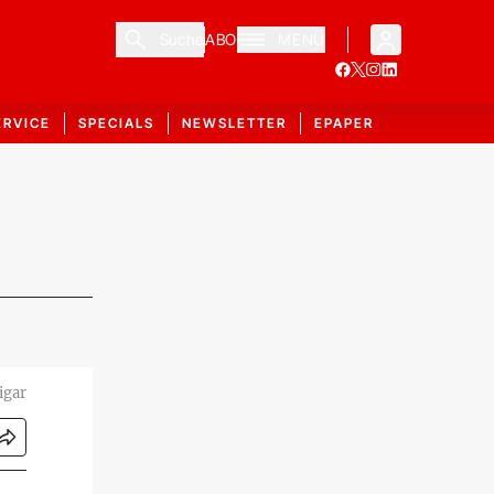
Suche
ABO
MENÜ
ERVICE
SPECIALS
NEWSLETTER
EPAPER
igar