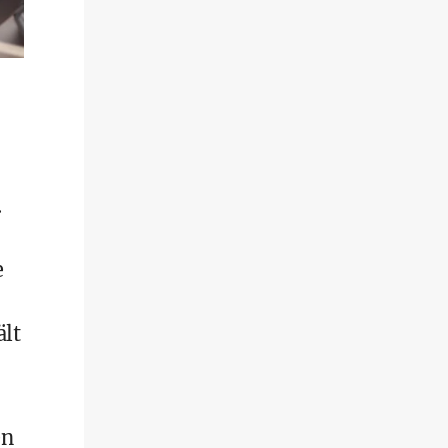
.
e
ält
en