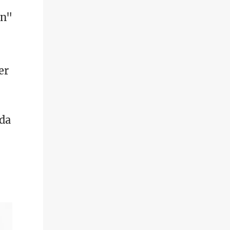
en"
er
 da