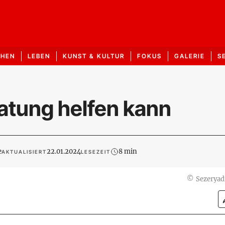
CHEN
LEBEN
KUNST & KULTUR
FOKUS
GALERIE
S
atung helfen kann
e
22.01.2024
8 min
AKTUALISIERT
LESEZEIT
©
Sezeryad