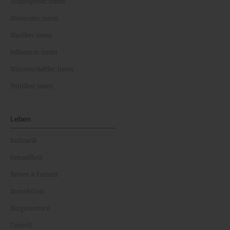
Schauspieler:innen
Moderator:innen
Musiker:innen
Influencer:innen
Wissenschaftler:innen
Politiker:innen
Leben
Kulinarik
Gesundheit
Reisen & Freizeit
Immobilien
Bürgerservice
Umwelt