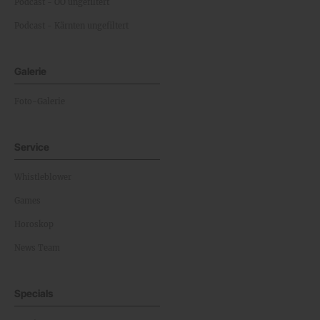
Podcast - OÖ ungefiltert
Podcast - Kärnten ungefiltert
Galerie
Foto-Galerie
Service
Whistleblower
Games
Horoskop
News Team
Specials