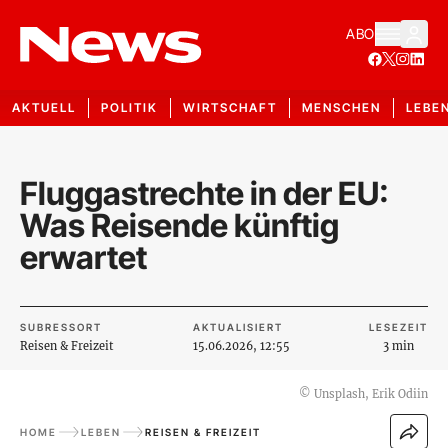
ABO
AKTUELL
POLITIK
WIRTSCHAFT
MENSCHEN
LEBE
Fluggastrechte in der EU:
Was Reisende künftig
erwartet
SUBRESSORT
AKTUALISIERT
LESEZEIT
Reisen & Freizeit
15.06.2026, 12:55
3 min
©
Unsplash, Erik Odiin
HOME
LEBEN
REISEN & FREIZEIT