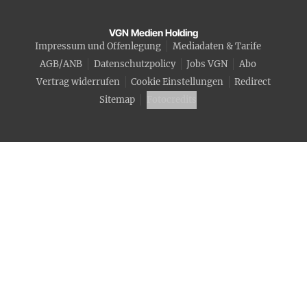
VGN Medien Holding
Impressum und Offenlegung
Mediadaten & Tarife
AGB/ANB
Datenschutzpolicy
Jobs VGN
Abo
Vertrag widerrufen
Cookie Einstellungen
Redirect
Sitemap
Fotocredits