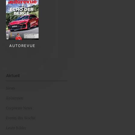
AUTOREVUE
Aktuell
News
Kolumnen
Corporate News
Events der Woche
Leute Bilder