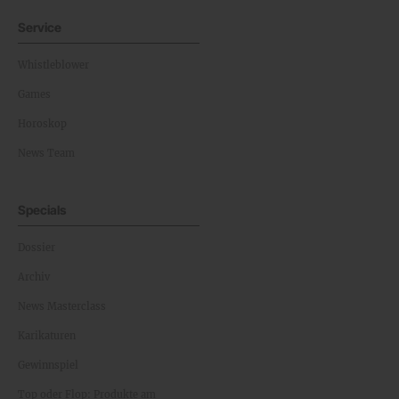
Service
Whistleblower
Games
Horoskop
News Team
Specials
Dossier
Archiv
News Masterclass
Karikaturen
Gewinnspiel
Top oder Flop: Produkte am