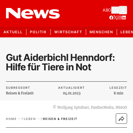
ABO
AKTUELL
POLITIK
WIRTSCHAFT
MENSCHEN
LEBE
Gut Aiderbichl Henndorf:
Hilfe für Tiere in Not
SUBRESSORT
AKTUALISIERT
LESEZEIT
Reisen & Freizeit
04.01.2023
8 min
©
Wolfgang Spitzbart, PantherMedia, IMAGO
HOME
LEBEN
REISEN & FREIZEIT