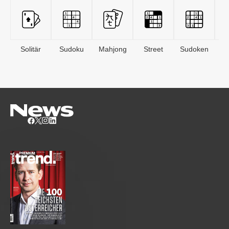
Solitär
Sudoku
Mahjong
Street
Sudoken
B
S