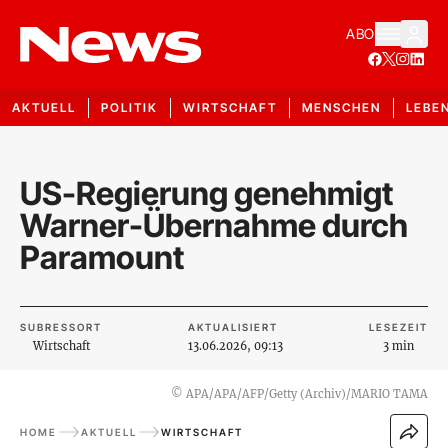
ABO
AKTUELL
POLITIK
WIRTSCHAFT
MENSCHEN
LEBE
US-Regierung genehmigt
Warner-Übernahme durch
Paramount
SUBRESSORT
AKTUALISIERT
LESEZEIT
Wirtschaft
13.06.2026, 09:13
3 min
©
APA/APA/AFP/Getty (Archiv)/MARIO TAMA
HOME
AKTUELL
WIRTSCHAFT