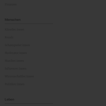
Finanzen
Menschen
Künstler:innen
Royals
Schauspieler:innen
Moderator:innen
Musiker:innen
Influencer:innen
Wissenschaftler:innen
Politiker:innen
Leben