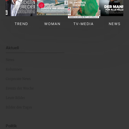
TREND
WOMAN
TV-MEDIA
NEWS
Aktuell
News
Kolumnen
Corporate News
Events der Woche
Leute Bilder
Bilder des Tages
Politik