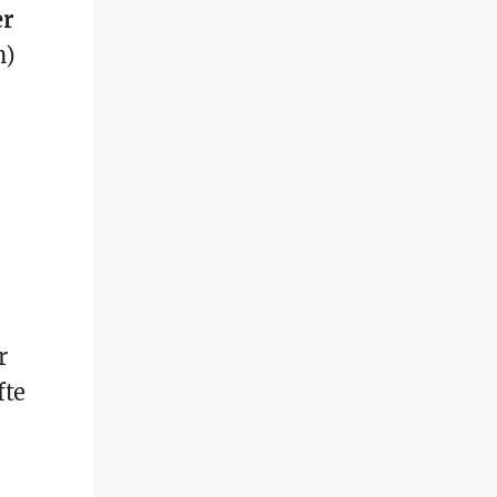
er
n)
r
fte