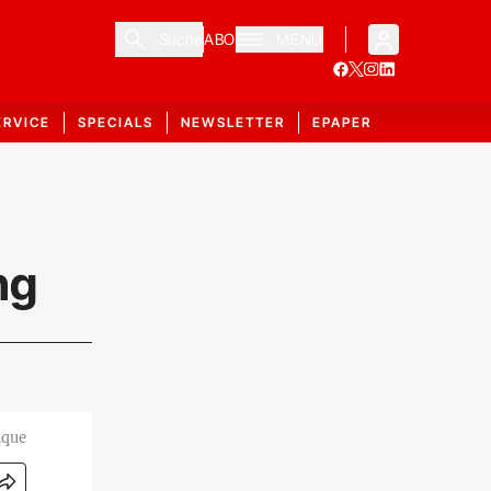
Suche
ABO
MENÜ
ERVICE
SPECIALS
NEWSLETTER
EPAPER
ng
ique