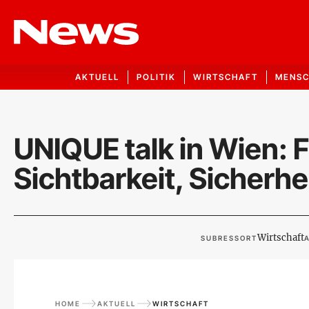
AKTUELL
POLITIK
WIRTSCHAFT
MENS
UNIQUE talk in Wien: 
Sichtbarkeit, Sicherh
Wirtschaft
SUBRESSORT
A
HOME
AKTUELL
WIRTSCHAFT