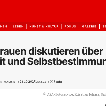
CHEN
LEBEN
KUNST & KULTUR
FOKUS
GALERIE
S
Frauen diskutieren über
eit und Selbstbestimmu
28.10.2025
3 min
KTUALISIERT
LESEZEIT
©
APA-Fotoservice, Krisztian Juhasz, Un