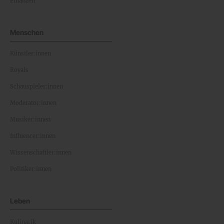
Finanzen
Menschen
Künstler:innen
Royals
Schauspieler:innen
Moderator:innen
Musiker:innen
Influencer:innen
Wissenschaftler:innen
Politiker:innen
Leben
Kulinarik