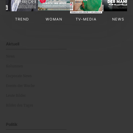
TREND
WOMAN
TV-MEDIA
NEWS
Aktuell
News
Kolumnen
Corporate News
Events der Woche
Leute Bilder
Bilder des Tages
Politik