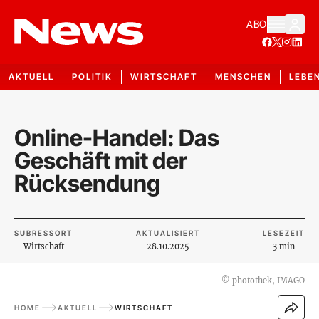
ABO
AKTUELL
POLITIK
WIRTSCHAFT
MENSCHEN
LEBE
Online-Handel: Das
Geschäft mit der
Rücksendung
SUBRESSORT
AKTUALISIERT
LESEZEIT
Wirtschaft
28.10.2025
3 min
©
photothek, IMAGO
HOME
AKTUELL
WIRTSCHAFT