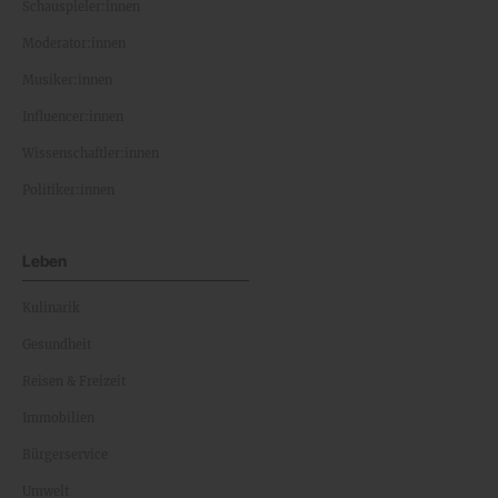
Schauspieler:innen
Moderator:innen
Musiker:innen
Influencer:innen
Wissenschaftler:innen
Politiker:innen
Leben
Kulinarik
Gesundheit
Reisen & Freizeit
Immobilien
Bürgerservice
Umwelt