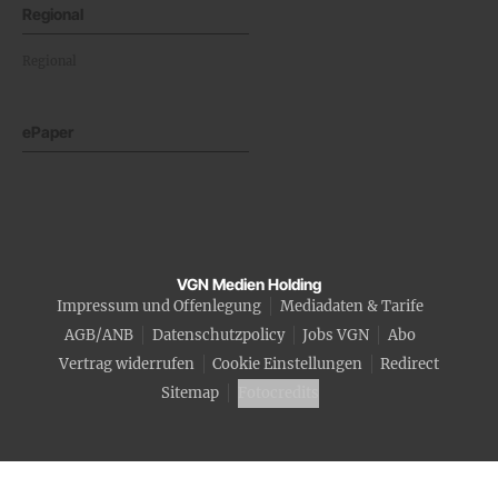
Regional
Regional
ePaper
VGN Medien Holding
Impressum und Offenlegung
Mediadaten & Tarife
AGB/ANB
Datenschutzpolicy
Jobs VGN
Abo
Vertrag widerrufen
Cookie Einstellungen
Redirect
Sitemap
Fotocredits