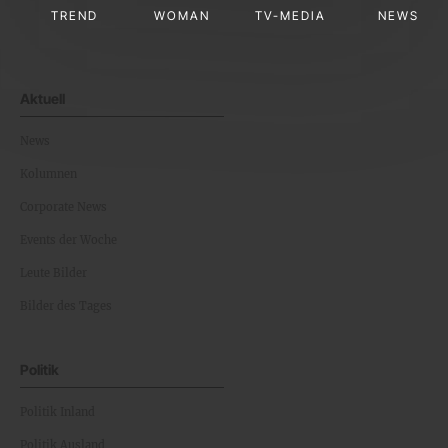
TREND
WOMAN
TV-MEDIA
NEWS
Aktuell
News
Kolumnen
Corporate News
Events der Woche
Leute Bilder
Bilder des Tages
Politik
Politik Inland
Politik Ausland