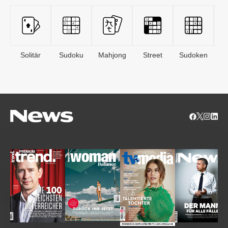
Solitär
Sudoku
Mahjong
Street
Sudoken
B
S