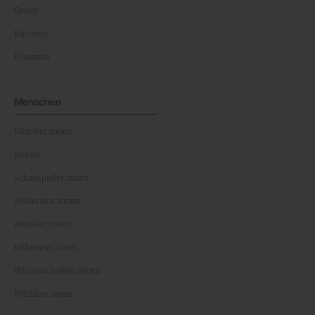
Gehalt
Business
Finanzen
Menschen
Künstler:innen
Royals
Schauspieler:innen
Moderator:innen
Musiker:innen
Influencer:innen
Wissenschaftler:innen
Politiker:innen