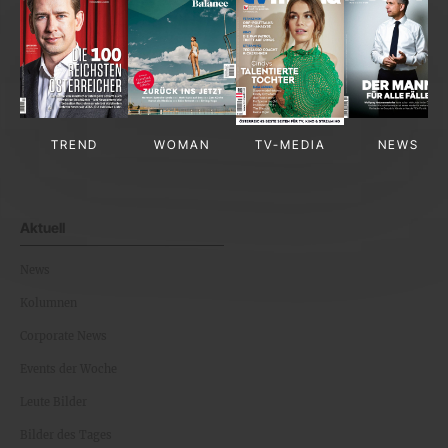
TREND
WOMAN
TV-MEDIA
NEWS
Aktuell
News
Kolumnen
Corporate News
Events der Woche
Leute Bilder
Bilder des Tages