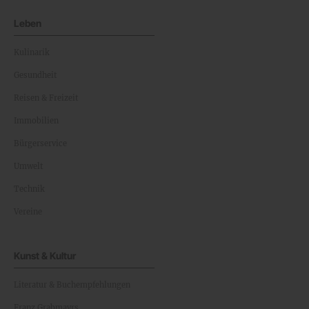
Leben
Kulinarik
Gesundheit
Reisen & Freizeit
Immobilien
Bürgerservice
Umwelt
Technik
Vereine
Kunst & Kultur
Literatur & Buchempfehlungen
Franz Grabmayrs