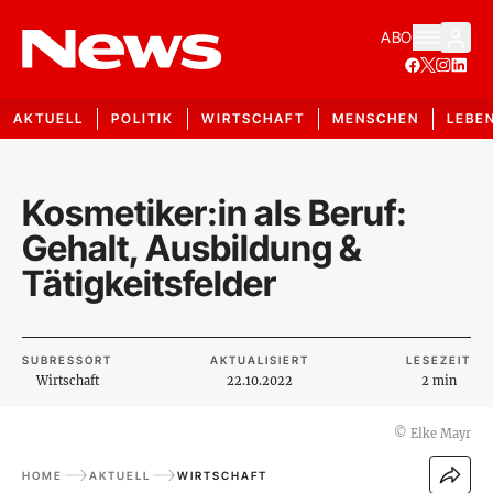
ABO
AKTUELL
POLITIK
WIRTSCHAFT
MENSCHEN
LEBE
Kosmetiker:in als Beruf:
Gehalt, Ausbildung &
Tätigkeitsfelder
SUBRESSORT
AKTUALISIERT
LESEZEIT
Wirtschaft
22.10.2022
2 min
©
Elke Mayr
HOME
AKTUELL
WIRTSCHAFT