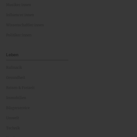
Musiker:innen
Influencer:innen
Wissenschaftler:innen
Politiker:innen
Leben
Kulinarik
Gesundheit
Reisen & Freizeit
Immobilien
Bürgerservice
Umwelt
Technik