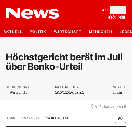
ABO
AKTUELL
POLITIK
WIRTSCHAFT
MENSCHEN
LEBE
Höchstgericht berät im Juli
über Benko-Urteil
SUBRESSORT
AKTUALISIERT
LESEZEIT
Wirtschaft
28.05.2026, 18:42
1 min
©
APA, Barbara Gindl
HOME
AKTUELL
WIRTSCHAFT