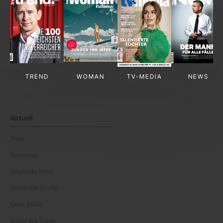
TREND
WOMAN
TV-MEDIA
NEWS
Aktuell
News
Kolumnen
Corporate News
Events der Woche
Leute Bilder
Bilder des Tages