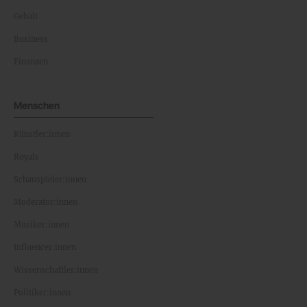
Gehalt
Business
Finanzen
Menschen
Künstler:innen
Royals
Schauspieler:innen
Moderator:innen
Musiker:innen
Influencer:innen
Wissenschaftler:innen
Politiker:innen