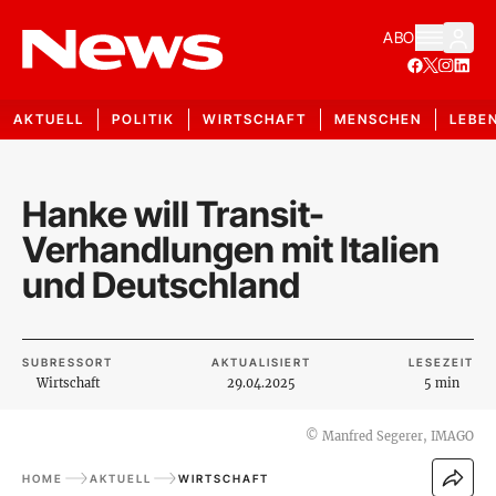
ABO
AKTUELL
POLITIK
WIRTSCHAFT
MENSCHEN
LEBE
Hanke will Transit-
Verhandlungen mit Italien
und Deutschland
SUBRESSORT
AKTUALISIERT
LESEZEIT
Wirtschaft
29.04.2025
5 min
©
Manfred Segerer, IMAGO
HOME
AKTUELL
WIRTSCHAFT