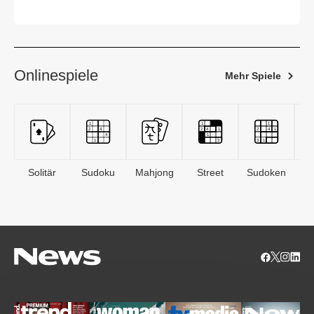
Onlinespiele
Mehr Spiele
Solitär
Sudoku
Mahjong
Street
Sudoken
B
S