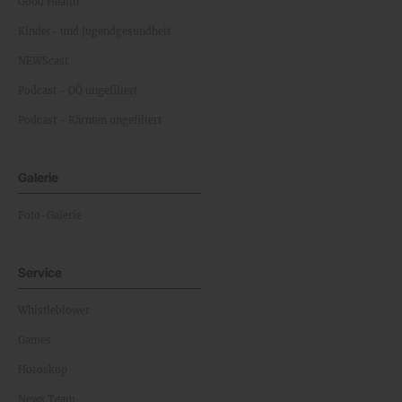
Good Health
Kinder- und Jugendgesundheit
NEWScast
Podcast - OÖ ungefiltert
Podcast - Kärnten ungefiltert
Galerie
Foto-Galerie
Service
Whistleblower
Games
Horoskop
News Team