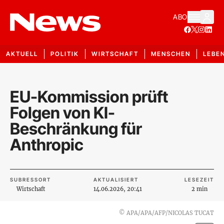
ABO
AKTUELL
POLITIK
WIRTSCHAFT
MENSCHEN
LEBE
EU-Kommission prüft
Folgen von KI-
Beschränkung für
Anthropic
SUBRESSORT
AKTUALISIERT
LESEZEIT
Wirtschaft
14.06.2026, 20:41
2 min
©
APA/APA/AFP/NICOLAS TUCAT