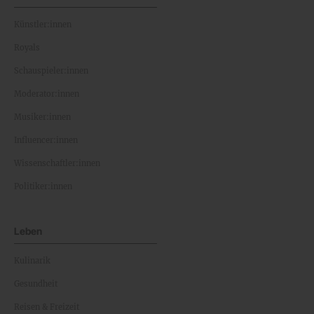
Künstler:innen
Royals
Schauspieler:innen
Moderator:innen
Musiker:innen
Influencer:innen
Wissenschaftler:innen
Politiker:innen
Leben
Kulinarik
Gesundheit
Reisen & Freizeit