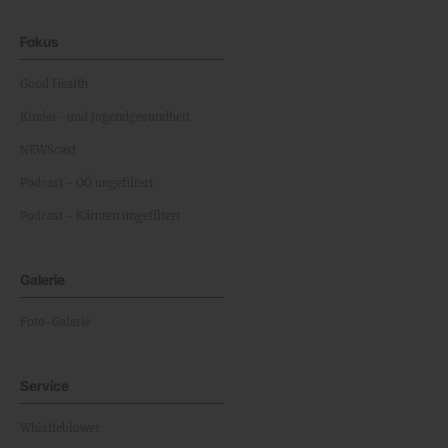
Fokus
Good Health
Kinder- und Jugendgesundheit
NEWScast
Podcast - OÖ ungefiltert
Podcast - Kärnten ungefiltert
Galerie
Foto-Galerie
Service
Whistleblower