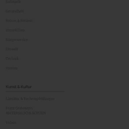
Kulinarik
Gesundheit
Reisen & Freizeit
Immobilien
Bürgerservice
Umwelt
Technik
Vereine
Kunst & Kultur
Literatur & Buchempfehlungen
Franz Grabmayrs
MATERIALSCHLACHTEN
Videos