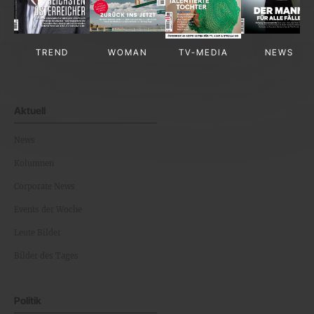
TREND
WOMAN
TV-MEDIA
NEWS
Aktuell
News
Kolumnen
Corporate News
Events der Woche
Leute Bilder
Bilder des Tages
Politik