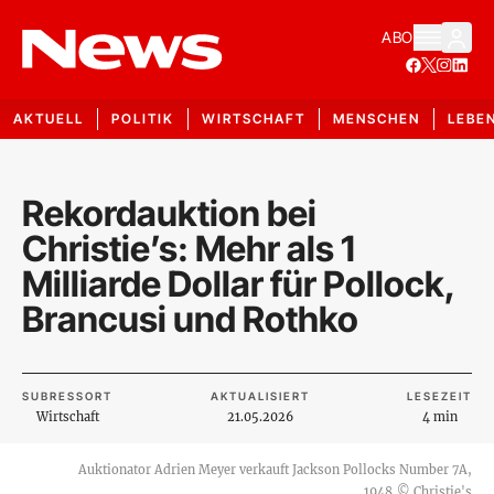
ABO
AKTUELL
POLITIK
WIRTSCHAFT
MENSCHEN
LEBE
Rekordauktion bei
Christie’s: Mehr als 1
Milliarde Dollar für Pollock,
Brancusi und Rothko
SUBRESSORT
AKTUALISIERT
LESEZEIT
Wirtschaft
21.05.2026
4 min
Auktionator Adrien Meyer verkauft Jackson Pollocks Number 7A,
1948
©
Christie's