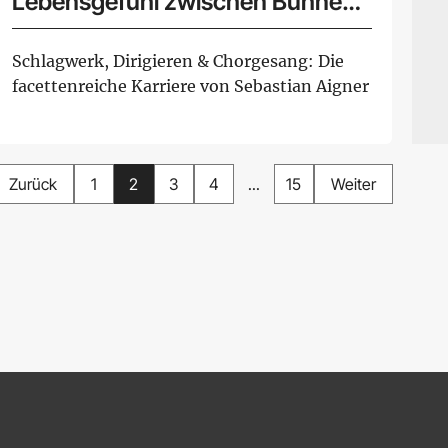
Lebensgefühl zwischen Bühne
und Leitung
Schlagwerk, Dirigieren & Chorgesang: Die
facettenreiche Karriere von Sebastian Aigner
Zurück
1
2
3
4
...
15
Weiter