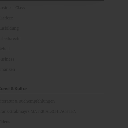
Business Class
arriere
Ausbildung
rbeitsrecht
Gehalt
Business
Finanzen
Kunst & Kultur
Literatur & Buchempfehlungen
Franz Grabmayrs MATERIALSCHLACHTEN
Videos