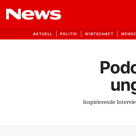
AKTUELL
POLITIK
WIRTSCHAFT
MENS
Podc
ung
Inspirierende Intervi