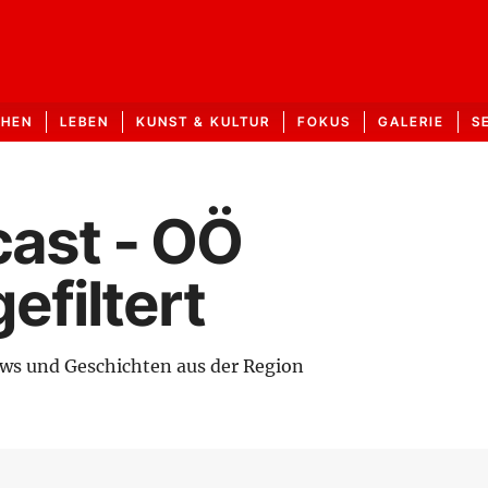
CHEN
LEBEN
KUNST & KULTUR
FOKUS
GALERIE
S
ast - OÖ
efiltert
ews und Geschichten aus der Region