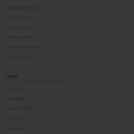
Schauspieler:innen
Moderator:innen
Musiker:innen
Influencer:innen
Wissenschaftler:innen
Politiker:innen
Leben
Kulinarik
Gesundheit
Reisen & Freizeit
Immobilien
Bürgerservice