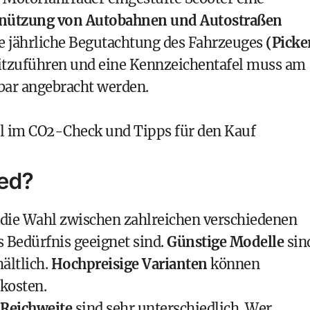
nützung von Autobahnen und Autostraßen
e jährliche Begutachtung des Fahrzeuges
(Picke
mitzuführen und eine Kennzeichentafel muss am
tbar angebracht werden.
el im CO2-Check und Tipps für den Kauf
ped?
 die Wahl zwischen zahlreichen verschiedenen
s Bedürfnis geeignet sind.
Günstige Modelle
sin
ältlich.
Hochpreisige Varianten
können
kosten.
 Reichweite
sind sehr unterschiedlich. Wer