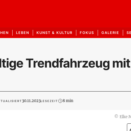
CHEN
LEBEN
KUNST & KULTUR
FOKUS
GALERIE
S
tige Trendfahrzeug mit
30.11.2023
8 min
TUALISIERT
LESEZEIT
©
Elke 