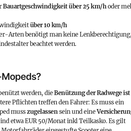
r
Bauartgeschwindigkeit über 25 km/h
oder me
hwindigkeit
über 10 km/h
ter-Arten benötigt man keine Lenkberechtigung
ndestalter beachtet werden.
 E-Mopeds?
enützt werden, die
Benützung der Radwege ist
tere Pflichten treffen den Fahrer: Es muss ein
oped muss
zugelassen
sein und eine
Versicherun
sind etwa EUR 50/Monat inkl Teilkasko. Es gilt
s Motorfahrräder eingestufte Scooter eine