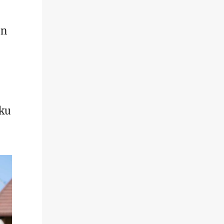
in
kku