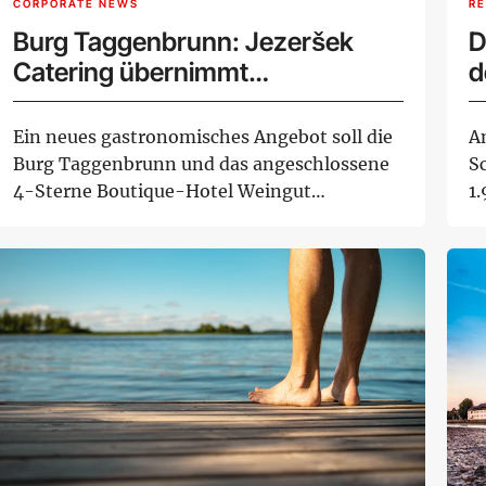
CORPORATE NEWS
RE
Burg Taggenbrunn: Jezeršek
D
Catering übernimmt
d
Gastronomie
Ein neues gastronomisches Angebot soll die
A
Burg Taggenbrunn und das angeschlossene
Sc
4-Sterne Boutique-Hotel Weingut
1
Taggenbrunn kul...
Lü