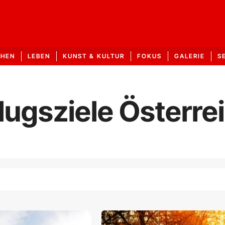
CHEN
LEBEN
KUNST & KULTUR
FOKUS
GALERIE
S
lugsziele Österre