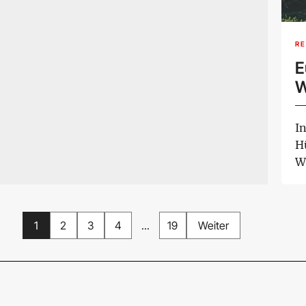
RE
E
W
I
H
W
Ei
1
2
3
4
...
19
Weiter