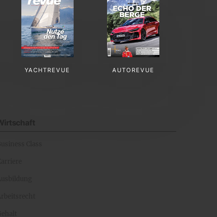
YACHTREVUE
AUTOREVUE
Wirtschaft
Business Class
arriere
Ausbildung
rbeitsrecht
Gehalt