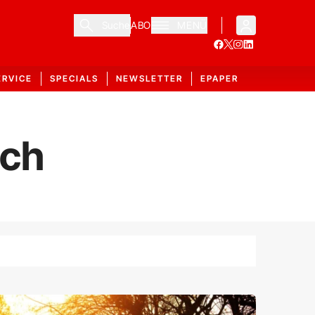
Suche
ABO
MENÜ
ERVICE
SPECIALS
NEWSLETTER
EPAPER
ich