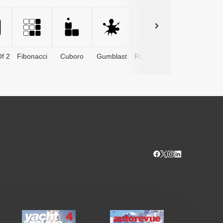
f 2
Fibonacci
Cuboro
Gumblast
Rushtower
Advents­
kalender