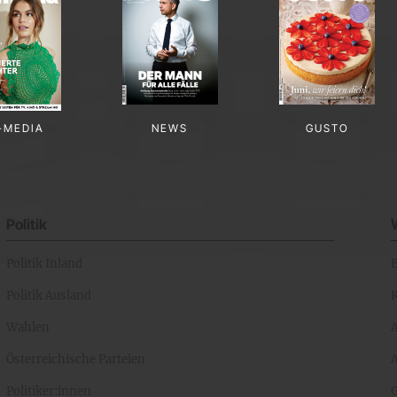
-MEDIA
NEWS
GUSTO
Politik
Politik Inland
Politik Ausland
K
Wahlen
Österreichische Parteien
A
Politiker:innen