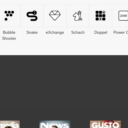
Bubble
Snake
eXchange
Schach
Doppel
Power O
Shooter