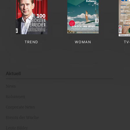
TREND
WOMAN
TV
Aktuell
News
Kolumnen
Corporate News
Events der Woche
Leute Bilder