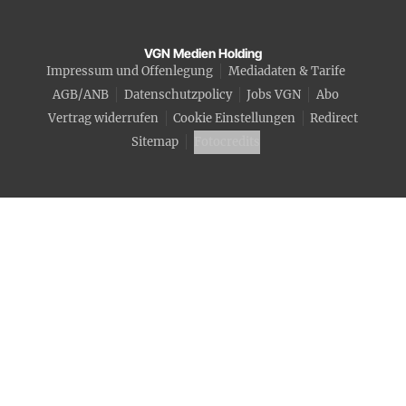
VGN Medien Holding
Impressum und Offenlegung
Mediadaten & Tarife
AGB/ANB
Datenschutzpolicy
Jobs VGN
Abo
Vertrag widerrufen
Cookie Einstellungen
Redirect
Sitemap
Fotocredits