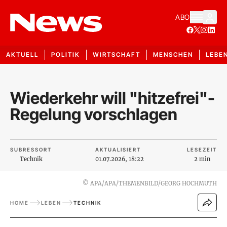
ABO
AKTUELL
POLITIK
WIRTSCHAFT
MENSCHEN
LEBE
Wiederkehr will "hitzefrei"-
Regelung vorschlagen
SUBRESSORT
AKTUALISIERT
LESEZEIT
Technik
01.07.2026, 18:22
2 min
©
APA/APA/THEMENBILD/GEORG HOCHMUTH
HOME
LEBEN
TECHNIK