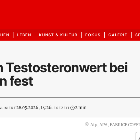
CHEN
LEBEN
KUNST & KULTUR
FOKUS
GALERIE
S
en Testosteronwert bei
 fest
28.05.2026, 14:26
2 min
LISIERT
LESEZEIT
©
Afp, APA, FABRICE COFF