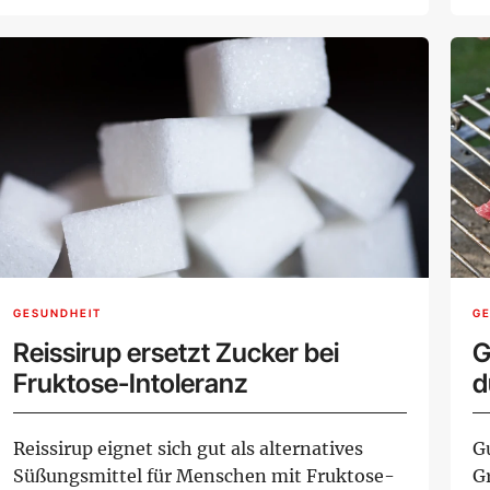
Verhalten einz...
bi
GESUNDHEIT
G
Reissirup ersetzt Zucker bei
G
Fruktose-Intoleranz
d
Reissirup eignet sich gut als alternatives
G
Süßungsmittel für Menschen mit Fruktose-
Gr