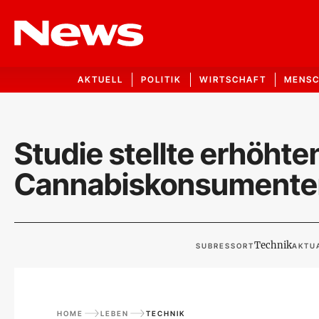
AKTUELL
POLITIK
WIRTSCHAFT
MENS
Studie stellte erhöht
Cannabiskonsumenten
Technik
SUBRESSORT
AKTUA
HOME
LEBEN
TECHNIK