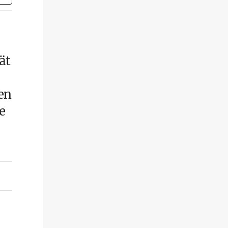
ät
en
e