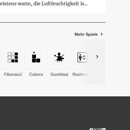
istens warm, die Luftfeuchtigkeit is...
Mehr Spiele
Fibonacci
Cuboro
Gumblast
Rushtower
Advents­
kalender