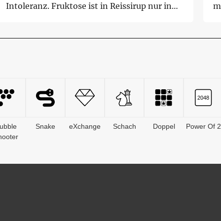
Intoleranz. Fruktose ist in Reissirup nur in
me
Sp...
ubble
Snake
eXchange
Schach
Doppel
Power Of 2
hooter