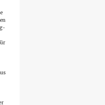
ie
ren
ig-
für
aus
er