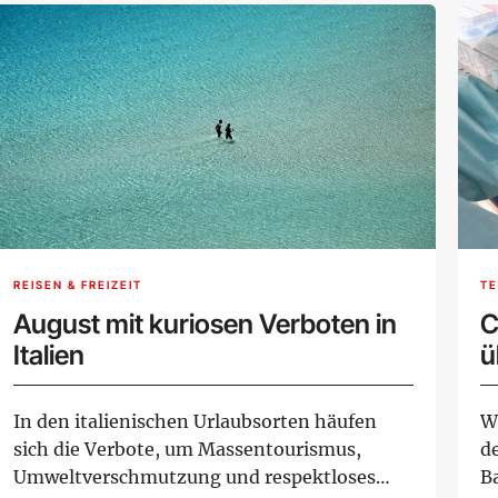
REISEN & FREIZEIT
TE
August mit kuriosen Verboten in
C
Italien
ü
In den italienischen Urlaubsorten häufen
W
sich die Verbote, um Massentourismus,
d
Umweltverschmutzung und respektloses
B