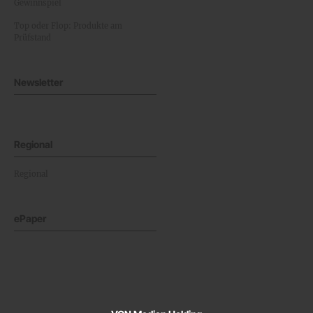
Gewinnspiel
Top oder Flop: Produkte am
Prüfstand
Newsletter
Regional
Regional
ePaper