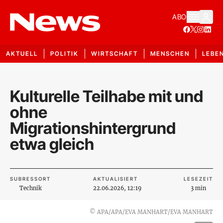
ABO
AKTUELL
POLITIK
WIRTSCHAFT
MENSCHEN
LEBE
Kulturelle Teilhabe mit und
ohne
Migrationshintergrund
etwa gleich
SUBRESSORT
AKTUALISIERT
LESEZEIT
Technik
22.06.2026, 12:19
3 min
©
APA/APA/EVA MANHART/EVA MANHART