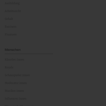
Ausbildung
Arbeitsrecht
Gehalt
Business
Finanzen
Menschen
Künstler:innen
Royals
Schauspieler:innen
Moderator:innen
Musiker:innen
Influencer:innen