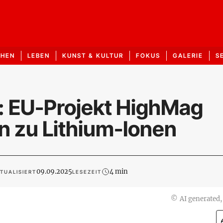
CHEN
LEBEN
KUNST & KULTUR
FOKUS
GALERIE
S
: EU-Projekt HighMag
en zu Lithium-Ionen
09.09.2025
4 min
TUALISIERT
LESEZEIT
©
AI generated,