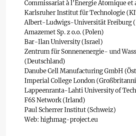
Commissariat à l’Energie Atomique et 
Karlsruher Institut für Technologie (K
Albert-Ludwigs-Universität Freiburg 
Amazemet Sp. z o.o. (Polen)
Bar-Ilan University (Israel)
Zentrum für Sonnenenergie- und Was
(Deutschland)
Danube Cell Manufacturing GmbH (Öst
Imperial College London (Großbritann
Lappeenranta-Lahti University of Tec
F6S Network (Irland)
Paul Scherrer Institut (Schweiz)
Web:
highmag-project.eu