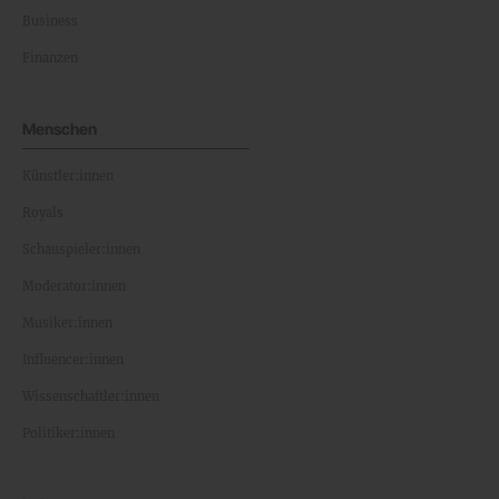
Business
Finanzen
Menschen
Künstler:innen
Royals
Schauspieler:innen
Moderator:innen
Musiker:innen
Influencer:innen
Wissenschaftler:innen
Politiker:innen