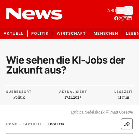
ABO
AKTUELL
POLITIK
WIRTSCHAFT
MENSCHEN
LEBE
Wie sehen die KI-Jobs der
Zukunft aus?
SUBRESSORT
AKTUALISIERT
LESEZEIT
Politik
17.11.2025
11 min
Ljubica Nedelskosk
©
Matt Observe
HOME
AKTUELL
POLITIK