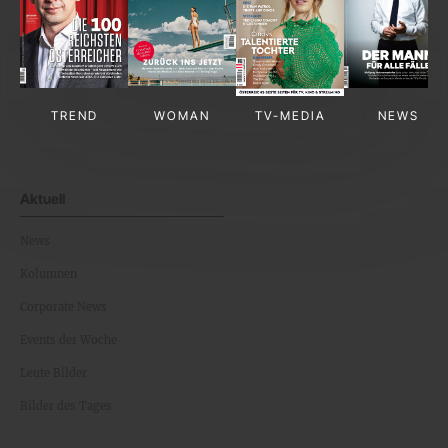
TREND
WOMAN
TV-MEDIA
NEWS
Aktuell
News
Kolumnen
Corporate News
Events der Woche
Leute Bilder
Bilder des Tages