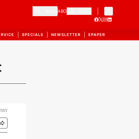
Suche
ABO
MENÜ
ERVICE
SPECIALS
NEWSLETTER
EPAPER
t
UMY