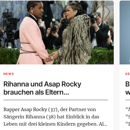
NEWS
G
Rihanna und Asap Rocky
B
brauchen als Eltern
w
Unterstützung
N
Rapper Asap Rocky (37), der Partner von
"
Sängerin Rihanna (38) hat Einblick in das
"S
Leben mit drei kleinen Kindern gegeben. Als
"