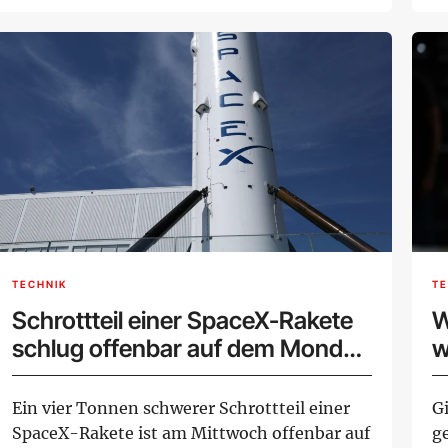
Elte...
W
TECHNIK
TE
Schrottteil einer SpaceX-Rakete
W
schlug offenbar auf dem Mond
w
ein
Ein vier Tonnen schwerer Schrottteil einer
G
SpaceX-Rakete ist am Mittwoch offenbar auf
g