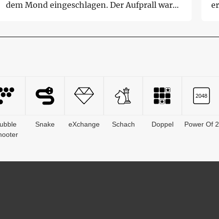
dem Mond eingeschlagen. Der Aufprall war
e
für...
Ar
ubble
Snake
eXchange
Schach
Doppel
Power Of 2
hooter