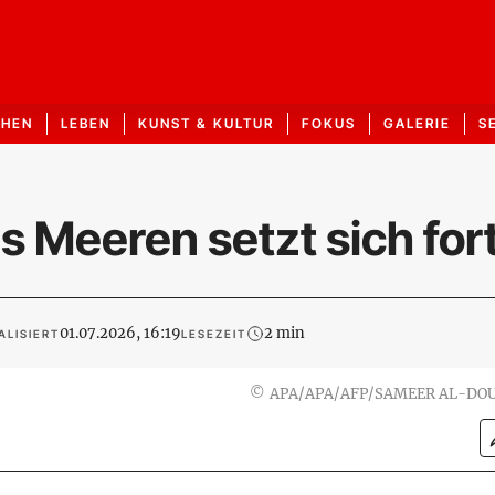
CHEN
LEBEN
KUNST & KULTUR
FOKUS
GALERIE
S
s Meeren setzt sich for
01.07.2026, 16:19
2 min
ALISIERT
LESEZEIT
©
APA/APA/AFP/SAMEER AL-DO