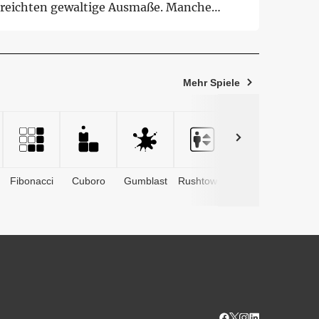
rreichten gewaltige Ausmaße. Manche
ten waren ...
Mehr Spiele
Fibonacci
Cuboro
Gumblast
Rushtower
Advents­
kalender