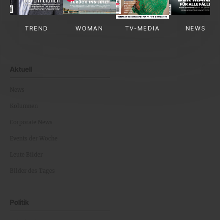
TREND
WOMAN
TV-MEDIA
NEWS
Aktuell
News
Kolumnen
Corporate News
Events der Woche
Leute Bilder
Bilder des Tages
Politik