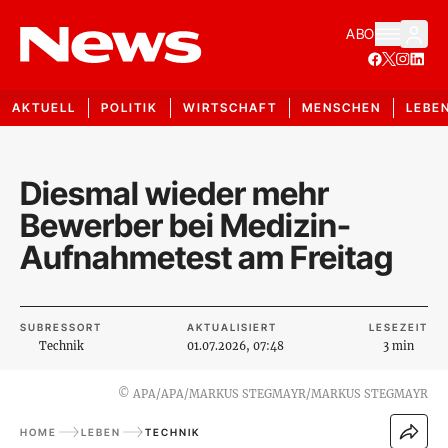
ABO
AKTUELL
POLITIK
WIRTSCHAFT
MENSCHEN
LEBE
Diesmal wieder mehr
Bewerber bei Medizin-
Aufnahmetest am Freitag
SUBRESSORT
AKTUALISIERT
LESEZEIT
Technik
01.07.2026, 07:48
3 min
©
APA/APA/MARKUS STEGMAYR/MARKUS STEGMAYR
HOME
LEBEN
TECHNIK