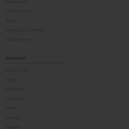
Politik Inland
Politik Ausland
Wahlen
Österreichische Parteien
Politiker:innen
Wirtschaft
Business Class
Karriere
Ausbildung
Arbeitsrecht
Gehalt
Business
Finanzen