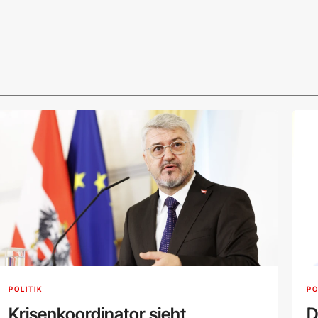
POLITIK
PO
Krisenkoordinator sieht
D