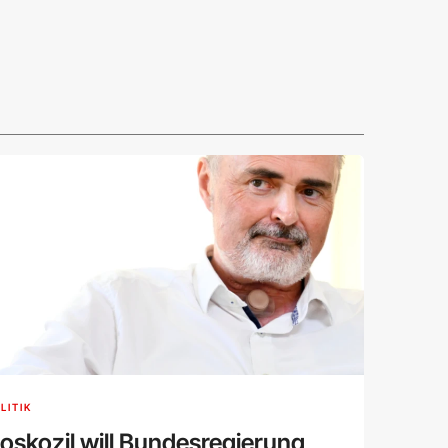
LITIK
oskozil will Bundesregierung