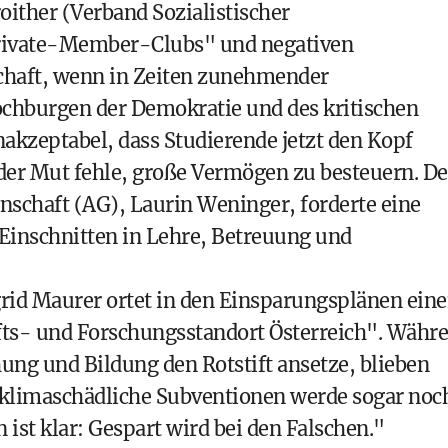
ither (Verband Sozialistischer
Private-Member-Clubs" und negativen
chaft, wenn in Zeiten zunehmender
ochburgen der Demokratie und des kritischen
nakzeptabel, dass Studierende jetzt den Kopf
der Mut fehle, große Vermögen zu besteuern. De
chaft (AG), Laurin Weninger, forderte eine
 Einschnitten in Lehre, Betreuung und
rid Maurer ortet in den Einsparungsplänen ein
fts- und Forschungsstandort Österreich". Währ
hung und Bildung den Rotstift ansetze, blieben
 klimaschädliche Subventionen werde sogar noc
ist klar: Gespart wird bei den Falschen."