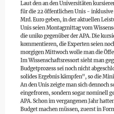
Laut den an den Universitäten kursiere
für die 22 öffentlichen Unis - inklusiv
Mrd. Euro geben, in der aktuellen Leis
Unis seien Montagmittag vom Wissensc
die uniko gegenüber der APA. Die kursi
kommentieren, die Experten seien noc
morgigen Mittwoch wolle man die Öffen
Im Wissenschaftsressort sieht man ge
Budgetprozess sei noch nicht abgeschlo
solides Ergebnis kämpfen", so die Mini
An den Unis zeigte man sich dennoch sc
eingefroren, sondern sogar nominell gek
APA. Schon im vergangenen Jahr hatten
Budget machen müssen, zuerst in Form 