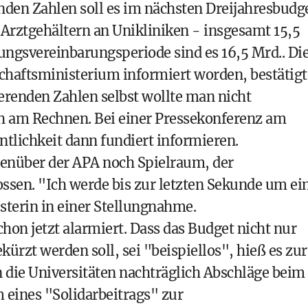
nden Zahlen soll es im nächsten Dreijahresbudg
e Arztgehältern an Unikliniken - insgesamt 15,5
tungsvereinbarungsperiode sind es 16,5 Mrd.. Di
haftsministerium informiert worden, bestätigt
erenden Zahlen selbst wollte man nicht
h am Rechnen. Bei einer Pressekonferenz am
tlichkeit dann fundiert informieren.
genüber der APA noch Spielraum, der
ssen. "Ich werde bis zur letzten Sekunde um ei
sterin in einer Stellungnahme.
hon jetzt alarmiert. Dass das Budget nicht nur
ürzt werden soll, sei "beispiellos", hieß es zur
 die Universitäten nachträglich Abschläge beim
eines "Solidarbeitrags" zur