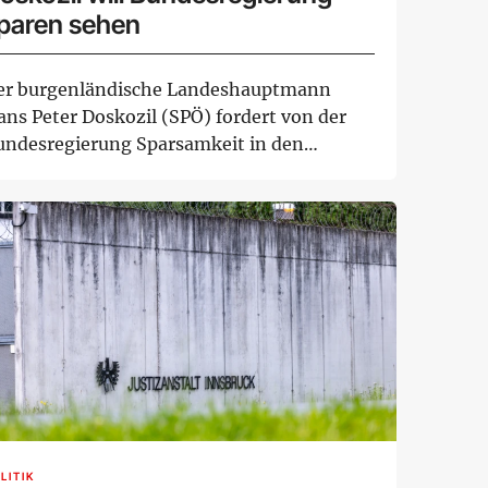
paren sehen
er burgenländische Landeshauptmann
ans Peter Doskozil (SPÖ) fordert von der
undesregierung Sparsamkeit in den
genen Reihen. I...
LITIK