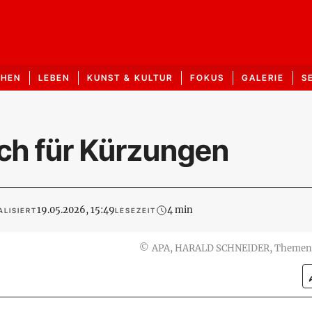
CHEN
LEBEN
KUNST & KULTUR
FOKUS
GALERIE
S
ich für Kürzungen
19.05.2026, 15:49
4 min
LISIERT
LESEZEIT
©
APA, HARALD SCHNEIDER, Themen