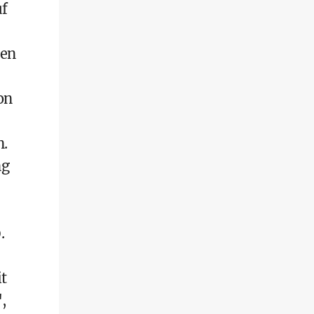
uf
den
on
n.
ng
.
t
",