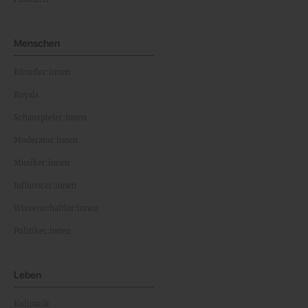
Menschen
Künstler:innen
Royals
Schauspieler:innen
Moderator:innen
Musiker:innen
Influencer:innen
Wissenschaftler:innen
Politiker:innen
Leben
Kulinarik