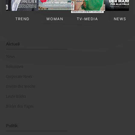
TREND
WOMAN
TV-MEDIA
NEWS
Aktuell
News
Kolumnen
Corporate News
Events der Woche
Leute Bilder
Bilder des Tages
Politik