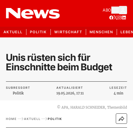
ABO
AKTUELL
POLITIK
WIRTSCHAFT
MENSCHEN
LEBE
Unis rüsten sich für
Einschnitte beim Budget
SUBRESSORT
AKTUALISIERT
LESEZEIT
Politik
19.05.2026, 17:11
4 min
©
APA, HARALD SCHNEIDER, Themenbild
HOME
AKTUELL
POLITIK