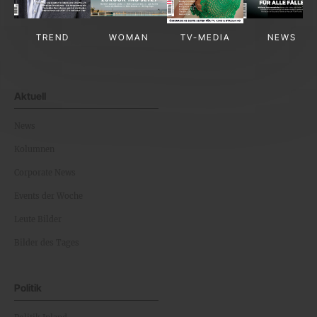
TREND
WOMAN
TV-MEDIA
NEWS
Aktuell
News
Kolumnen
Corporate News
Events der Woche
Leute Bilder
Bilder des Tages
Politik