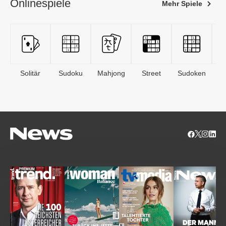
Onlinespiele
Mehr Spiele
Solitär
Sudoku
Mahjong
Street
Sudoken
B
S