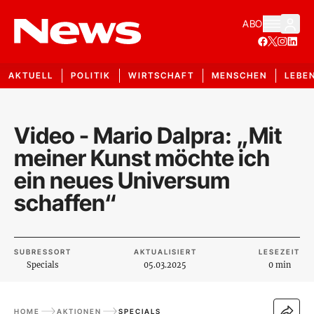
ABO
AKTUELL
POLITIK
WIRTSCHAFT
MENSCHEN
LEBE
Video - Mario Dalpra: „Mit
meiner Kunst möchte ich
ein neues Universum
schaffen“
SUBRESSORT
AKTUALISIERT
LESEZEIT
Specials
05.03.2025
0 min
HOME
AKTIONEN
SPECIALS