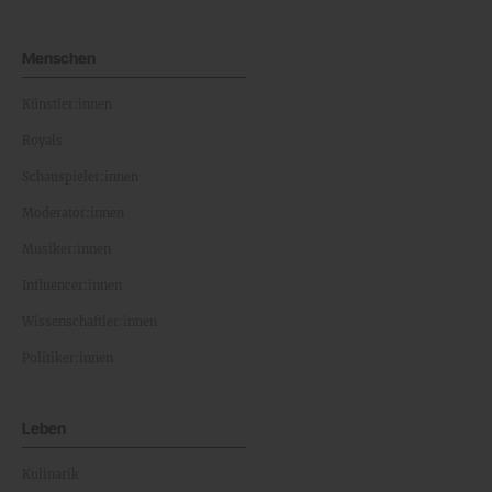
Menschen
Künstler:innen
Royals
Schauspieler:innen
Moderator:innen
Musiker:innen
Influencer:innen
Wissenschaftler:innen
Politiker:innen
Leben
Kulinarik