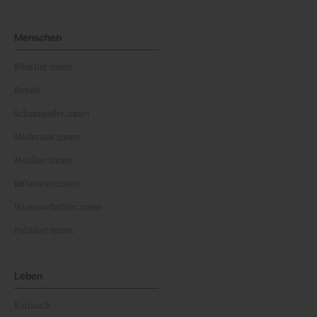
Menschen
Künstler:innen
Royals
Schauspieler:innen
Moderator:innen
Musiker:innen
Influencer:innen
Wissenschaftler:innen
Politiker:innen
Leben
Kulinarik