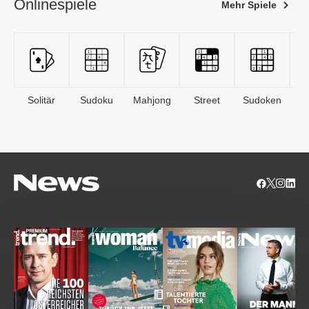
Onlinespiele
Mehr Spiele
Solitär
Sudoku
Mahjong
Street
Sudoken
B
S