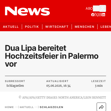
ABO
AKTUELL
POLITIK
WIRTSCHAFT
MENSCHEN
LEBE
Dua Lipa bereitet
Hochzeitsfeier in Palermo
vor
SUBRESSORT
AKTUALISIERT
LESEZEIT
Schlagzeilen
05.06.2026, 16:34
3 min
©
APA/APA/GETTY IMAGES NORTH AMERICA/LEON BENNETT
HOME
AKTUELL
SCHLAGZEILEN