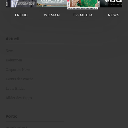
TREND
WOMAN
TV-MEDIA
NEWS
Aktuell
News
Kolumnen
Corporate News
Events der Woche
Leute Bilder
Bilder des Tages
Politik