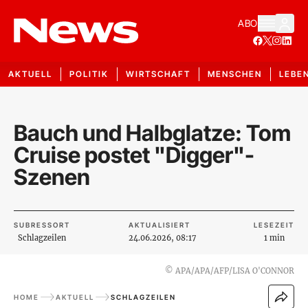
ABO
AKTUELL
POLITIK
WIRTSCHAFT
MENSCHEN
LEBE
Bauch und Halbglatze: Tom
Cruise postet "Digger"-
Szenen
SUBRESSORT
AKTUALISIERT
LESEZEIT
Schlagzeilen
24.06.2026, 08:17
1 min
©
APA/APA/AFP/LISA O'CONNOR
HOME
AKTUELL
SCHLAGZEILEN