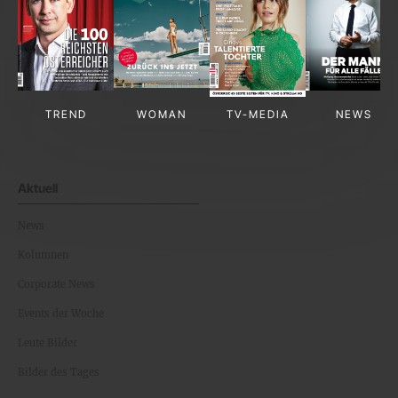
TREND
WOMAN
TV-MEDIA
NEWS
Aktuell
News
Kolumnen
Corporate News
Events der Woche
Leute Bilder
Bilder des Tages