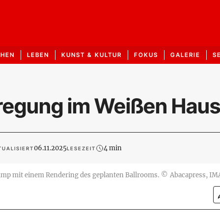
CHEN
LEBEN
KUNST & KULTUR
FOKUS
GALERIE
S
regung im Weißen Hau
06.11.2025
4 min
TUALISIERT
LESEZEIT
mp mit einem Rendering des geplanten Ballrooms.
©
Abacapress, I