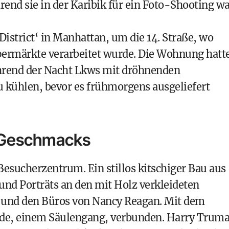
nd sie in der Karibik für ein Foto-Shooting w
strict‘ in Manhattan, um die 14. Straße, wo
permärkte verarbeitet wurde. Die Wohnung hatt
ährend der Nacht Lkws mit dröhnenden
u kühlen, bevor es frühmorgens ausgeliefert
 Geschmacks
Besucherzentrum. Ein stillos kitschiger Bau aus
nd Porträts an den mit Holz verkleideten
 und den Büros von Nancy Reagan. Mit dem
ade, einem Säulengang, verbunden. Harry Trum