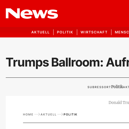
AKTUELL
POLITIK
WIRTSCHAFT
MENS
Trumps Ballroom: Auf
Politik
SUBRESSORT
AK
Donald Tru
HOME
AKTUELL
POLITIK