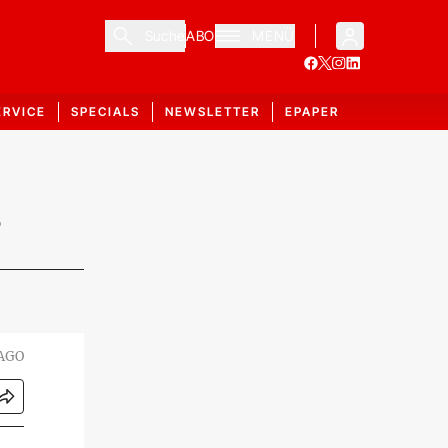
Suche
ABO
MENÜ
ERVICE
SPECIALS
NEWSLETTER
EPAPER
s
MAGO