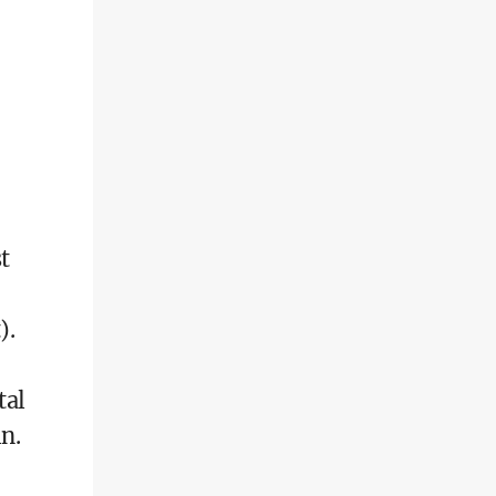
t
).
tal
n.