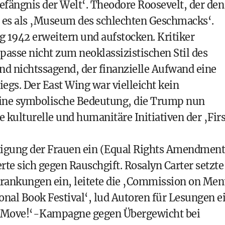
efängnis der Welt‘. Theodore Roosevelt, der den
b es als ‚Museum des schlechten Geschmacks‘.
ng 1942 erweitern und aufstocken. Kritiker
passe nicht zum neoklassizistischen Stil des
d nichtssagend, der finanzielle Aufwand eine
egs. Der East Wing war vielleicht kein
 eine symbolische Bedeutung, die Trump nun
 kulturelle und humanitäre Initiativen der ‚Firs
htigung der Frauen ein (Equal Rights Amendment
rte sich gegen Rauschgift. Rosalyn Carter setzte
rankungen ein, leitete die ‚Commission on Men
onal Book Festival‘, lud Autoren für Lesungen ei
’s Move!‘-Kampagne gegen Übergewicht bei