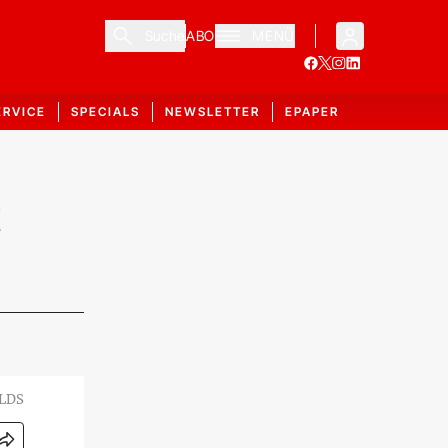
Suche
ABO
MENÜ
ERVICE
SPECIALS
NEWSLETTER
EPAPER
t
OLDS