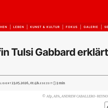
CHEN
LEBEN
KUNST & KULTUR
FOKUS
GALERIE
S
n Tulsi Gabbard erklär
23.05.2026, 01:48
3 min
LISIERT
LESEZEIT
©
Afp, APA, ANDREW CABALLERO-REYN