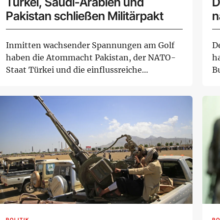
Türkei, Saudi-Arabien und
D
Pakistan schließen Militärpakt
n
Inmitten wachsender Spannungen am Golf
D
haben die Atommacht Pakistan, der NATO-
h
Staat Türkei und die einflussreiche
B
Golfmonarchie Sa...
A
POLITIK
PO