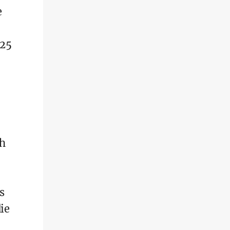
e
025
h
s
ie