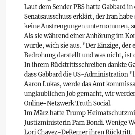
Laut dem Sender PBS hatte Gabbard in 
Senatsausschuss erklärt, der Iran hab
keine Anstrengungen unternommen, se
Als sie während einer Anhörung im Kon
wurde, wich sie aus. "Der Einzige, der
Bedrohung darstellt und was nicht, ist 
In ihrem Rücktrittsschreiben dankte G
dass Gabbard die US-Administration "lei
Aaron Lukas, werde das Amt kommissar
unglaublichen Job gemacht, wir werden
Online-Netzwerk Truth Social.
Im März hatte Trump Heimatschutzminis
Justizministerin Pam Bondi. Wenige Wo
Lori Chavez-DeRemer ihren Rücktritt.