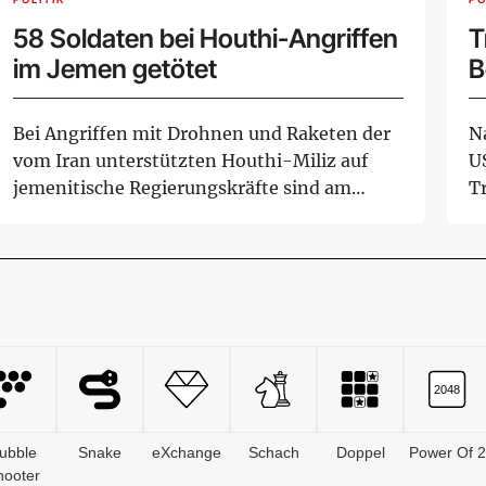
58 Soldaten bei Houthi-Angriffen
T
im Jemen getötet
B
G
Bei Angriffen mit Drohnen und Raketen der
N
vom Iran unterstützten Houthi-Miliz auf
U
jemenitische Regierungskräfte sind am
T
Donnerstag...
b
ubble
Snake
eXchange
Schach
Doppel
Power Of 2
hooter