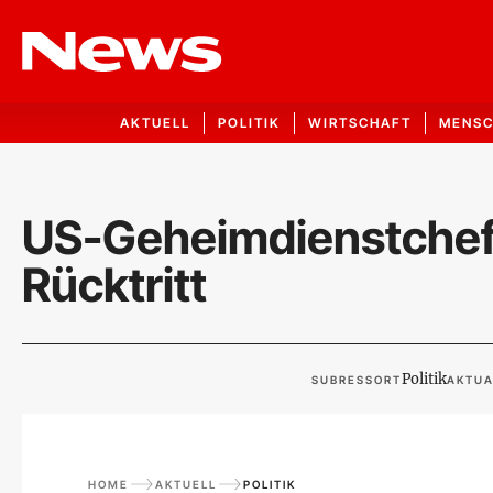
AKTUELL
POLITIK
WIRTSCHAFT
MENS
US-Geheimdienstchefi
Rücktritt
Politik
SUBRESSORT
AKTUA
HOME
AKTUELL
POLITIK