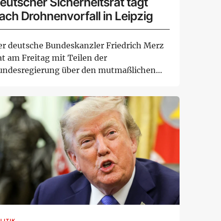
eutscher Sicherheitsrat tagt
ach Drohnenvorfall in Leipzig
er deutsche Bundeskanzler Friedrich Merz
at am Freitag mit Teilen der
undesregierung über den mutmaßlichen
nschlagsversuch mit...
LITIK