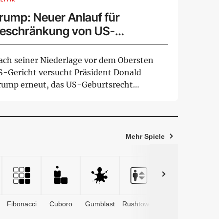
rump: Neuer Anlauf für
eschränkung von US-
eburtsrecht
ach seiner Niederlage vor dem Obersten
S-Gericht versucht Präsident Donald
rump erneut, das US-Geburtsrecht
estimmter Gruppen ...
Mehr Spiele
Fibonacci
Cuboro
Gumblast
Rushtower
Advents­
kalender