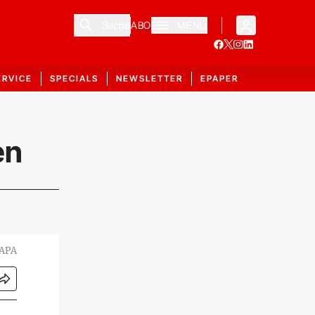
Suche
ABO
MENÜ
ERVICE
SPECIALS
NEWSLETTER
EPAPER
en
 APA