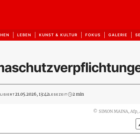
CHEN
LEBEN
KUNST & KULTUR
FOKUS
GALERIE
S
imaschutzverpflichtung
21.05.2026, 13:42
2 min
LISIERT
LESEZEIT
©
SIMON MAINA, Afp,