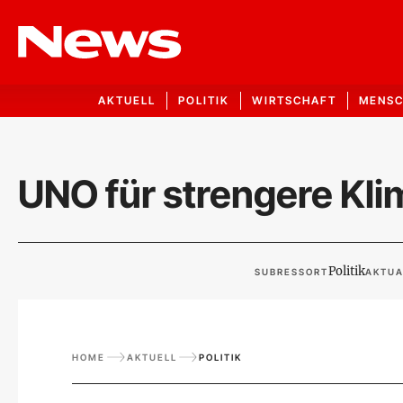
AKTUELL
POLITIK
WIRTSCHAFT
MENS
UNO für strengere Kl
Politik
SUBRESSORT
AKTUA
HOME
AKTUELL
POLITIK