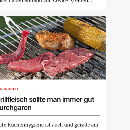
asel haben anhand von Covid-19 einen
she...
ESUNDHEIT
rillfleisch sollte man immer gut
urchgaren
ute Küchenhygiene ist auch und gerade am