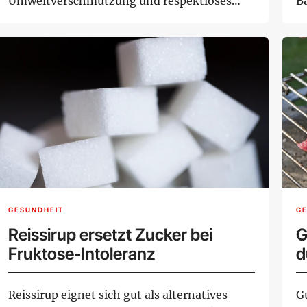
Umweltverschmutzung und respektloses
B
Verhalten einz...
bi
GESUNDHEIT
G
Reissirup ersetzt Zucker bei
G
Fruktose-Intoleranz
d
Reissirup eignet sich gut als alternatives
G