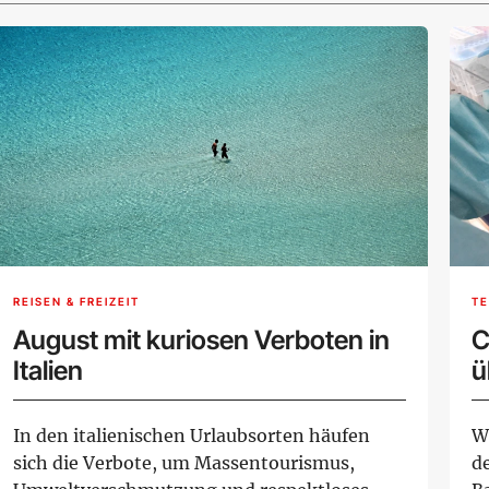
REISEN & FREIZEIT
TE
August mit kuriosen Verboten in
C
Italien
ü
In den italienischen Urlaubsorten häufen
W
sich die Verbote, um Massentourismus,
d