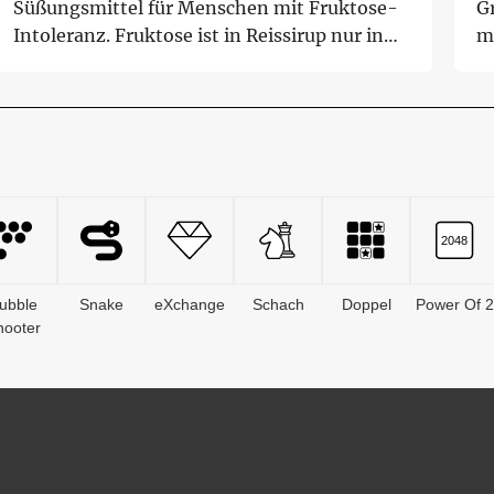
Süßungsmittel für Menschen mit Fruktose-
Gr
Intoleranz. Fruktose ist in Reissirup nur in
me
Sp...
ubble
Snake
eXchange
Schach
Doppel
Power Of 2
hooter