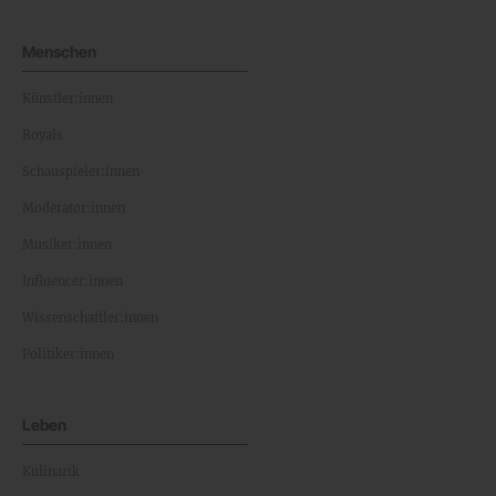
Menschen
Künstler:innen
Royals
Schauspieler:innen
Moderator:innen
Musiker:innen
Influencer:innen
Wissenschaftler:innen
Politiker:innen
Leben
Kulinarik