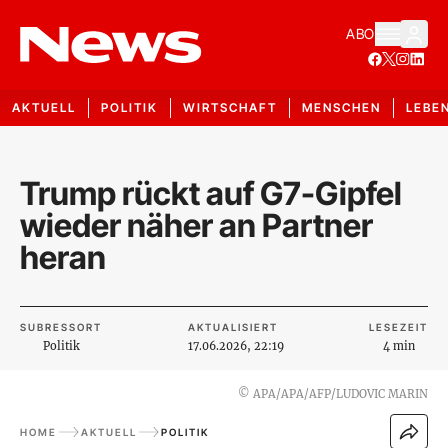
ABO
AKTUELL
POLITIK
WIRTSCHAFT
MENSCHEN
LEBE
Trump rückt auf G7-Gipfel
wieder näher an Partner
heran
SUBRESSORT
AKTUALISIERT
LESEZEIT
Politik
17.06.2026, 22:19
4 min
©
APA/APA/AFP/LUDOVIC MARIN
HOME
AKTUELL
POLITIK