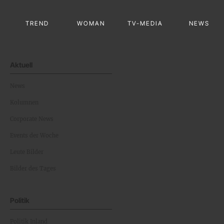
TREND
WOMAN
TV-MEDIA
NEWS
Aktuell
News
Kolumnen
Corporate News
Events der Woche
Leute Bilder
Bilder des Tages
Politik