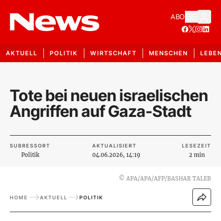
ABO
AKTUELL
POLITIK
WIRTSCHAFT
MENSCHEN
LEBE
Tote bei neuen israelischen
Angriffen auf Gaza-Stadt
SUBRESSORT
AKTUALISIERT
LESEZEIT
Politik
04.06.2026, 14:19
2 min
©
APA/APA/AFP/BASHAR TALEB
HOME
AKTUELL
POLITIK