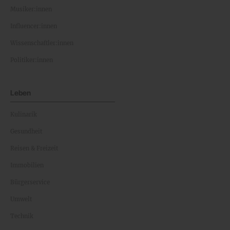
Musiker:innen
Influencer:innen
Wissenschaftler:innen
Politiker:innen
Leben
Kulinarik
Gesundheit
Reisen & Freizeit
Immobilien
Bürgerservice
Umwelt
Technik