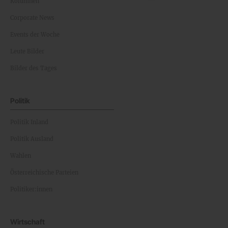
Kolumnen
Corporate News
Events der Woche
Leute Bilder
Bilder des Tages
Politik
Politik Inland
Politik Ausland
Wahlen
Österreichische Parteien
Politiker:innen
Wirtschaft