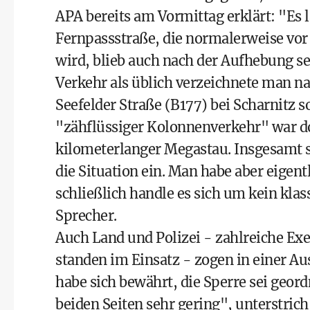
APA bereits am Vormittag erklärt: "Es lä
Fernpassstraße, die normalerweise vor
wird, blieb auch nach der Aufhebung s
Verkehr als üblich verzeichnete man na
Seefelder Straße (B177) bei Scharnitz s
"zähflüssiger Kolonnenverkehr" war do
kilometerlanger Megastau. Insgesamt st
die Situation ein. Man habe aber eigen
schließlich handle es sich um kein kl
Sprecher.
Auch Land und Polizei - zahlreiche Ex
standen im Einsatz - zogen in einer A
habe sich bewährt, die Sperre sei geo
beiden Seiten sehr gering", unterstri