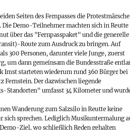
 beiden Seiten des Fernpasses die Protestmärsche
. Die Demo-Teilnehmer machten sich in Reutte
ut über das "Fernpasspaket" und die generelle
Transit)-Route zum Ausdruck zu bringen. Auf
als 300 Personen, darunter viele Junge, zuerst
rg, um dann gemeinsam die Bundesstraße entla
rk Imst starteten wiederum rund 360 Bürger bei
z Fernstein. Der dazwischen liegende
ks-Standorten" umfasst 34 Kilometer und wurd
inen Wanderung zum Salzsilo in Reutte keine
ür sich sprechen. Lediglich Musikuntermalung a
 Demo-Ziel, wo schließlich Reden gehalten