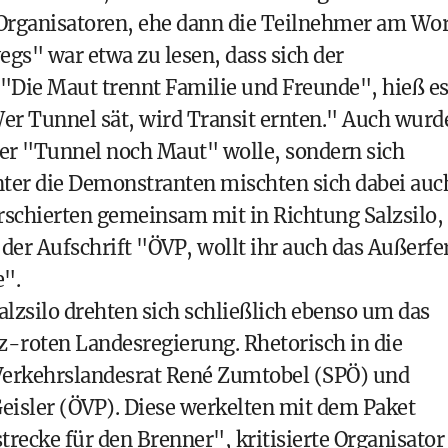
r Organisatoren, ehe dann die Teilnehmer am Wor
gs" war etwa zu lesen, dass sich der
Die Maut trennt Familie und Freunde", hieß e
er Tunnel sät, wird Transit ernten." Auch wurd
er "Tunnel noch Maut" wolle, sondern sich
nter die Demonstranten mischten sich dabei auc
rschierten gemeinsam mit in Richtung Salzsilo,
 der Aufschrift "ÖVP, wollt ihr auch das Außerfe
e".
lzsilo drehten sich schließlich ebenso um das
z-roten Landesregierung. Rhetorisch in die
rkehrslandesrat René Zumtobel (SPÖ) und
eisler (ÖVP). Diese werkelten mit dem Paket
ecke für den Brenner", kritisierte Organisator