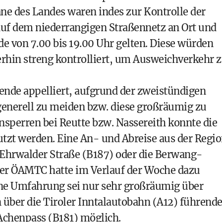
ne des Landes waren indes zur Kontrolle der
uf dem niederrangigen Straßennetz an Ort und
e von 7.00 bis 19.00 Uhr gelten. Diese würden
hin streng kontrolliert, um Ausweichverkehr 
sende appelliert, aufgrund der zweistündigen
enerell zu meiden bzw. diese großräumig zu
sperren bei Reutte bzw. Nassereith konnte die
tzt werden. Eine An- und Abreise aus der Regi
Ehrwalder Straße (B187) oder die Berwang-
der ÖAMTC hatte im Verlauf der Woche dazu
Eine Umfahrung sei nur sehr großräumig über
 über die Tiroler Inntalautobahn (A12) führend
 Achenpass (B181) möglich.