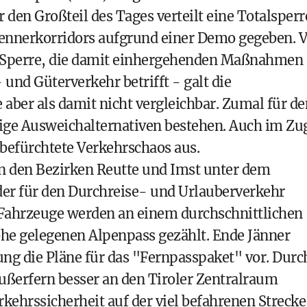
r den Großteil des Tages verteilt eine Totalsperr
rennerkorridors aufgrund einer Demo gegeben. 
r Sperre, die damit einhergehenden Maßnahmen
und Güterverkehr betrifft - galt die
aber als damit nicht vergleichbar. Zumal für de
ge Ausweichalternativen bestehen. Auch im Zu
 befürchtete Verkehrschaos aus.
in den Bezirken Reutte und Imst unter dem
er für den Durchreise- und Urlauberverkehr
 Fahrzeuge werden an einem durchschnittlichen
he gelegenen Alpenpass gezählt. Ende Jänner
ng die Pläne für das "Fernpasspaket" vor. Durc
Außerfern besser an den Tiroler Zentralraum
kehrssicherheit auf der viel befahrenen Strecke