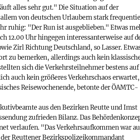
uft alles sehr gut." Die Situation auf der
 allem von deutschen Urlaubern stark frequentie
ehr ruhig: "Der Run ist ausgeblieben." Etwas me
ch 12.00 Uhr hingegen interessanterweise auf d
owie Zirl Richtung Deutschland, so Lasser. Etwa
rt zu bemerken, allerdings auch kein klassische
ellten sich die Verkehrsteilnehmer bestens auf
tlich auch kein größeres Verkehrschaos erwartet,
assisches Reisewochenende, betonte der ÖAMTC-
ekutivbeamte aus den Bezirken Reutte und Imst
ussendung zufrieden Bilanz. Das Behördenkonze
rdnet verlaufen. "Das Verkehrsaufkommen war au
ch der Reuttener Bezirkspolizeikommandant