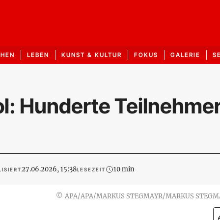
CHEN
LEBEN
KUNST & KULTUR
FOKUS
GALERIE
S
ol: Hunderte Teilnehme
27.06.2026, 15:38
10 min
ISIERT
LESEZEIT
©
APA/APA/MARKUS STEGMAYR/MARKUS STEGM