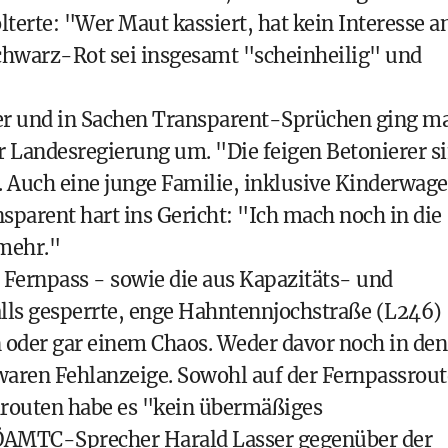
terte: "Wer Maut kassiert, hat kein Interesse a
chwarz-Rot sei insgesamt "scheinheilig" und
 her und in Sachen Transparent-Sprüchen ging m
r Landesregierung um. "Die feigen Betonierer s
. Auch eine junge Familie, inklusive Kinderwag
sparent hart ins Gericht: "Ich mach noch in die
 mehr."
 Fernpass - sowie die aus Kapazitäts- und
lls gesperrte, enge Hahntennjochstraße (L246)
n oder gar einem Chaos. Weder davor noch in den
waren Fehlanzeige. Sowohl auf der Fernpassrout
hrouten habe es "kein übermäßiges
ÖAMTC-Sprecher Harald Lasser gegenüber der