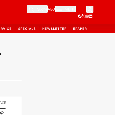
Suche
ABO
MENÜ
ERVICE
SPECIALS
NEWSLETTER
EPAPER
r
AYR