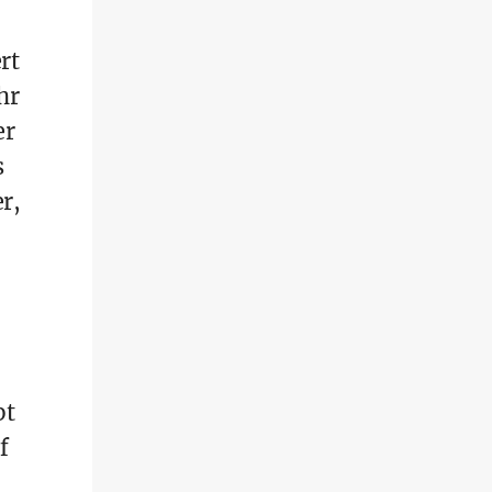
rt
hr
er
s
r,
pt
f