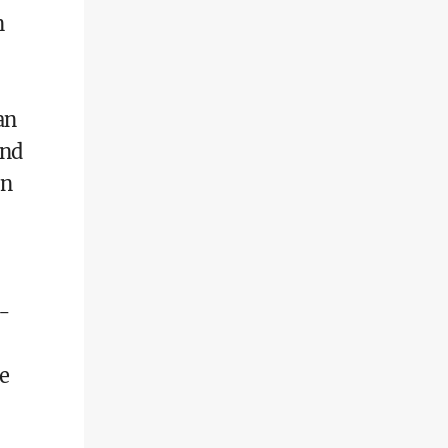
n
an
ind
en
 -
e