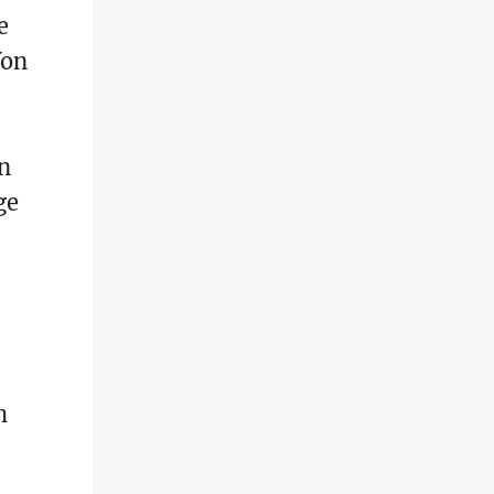
e
Von
n
ge
h