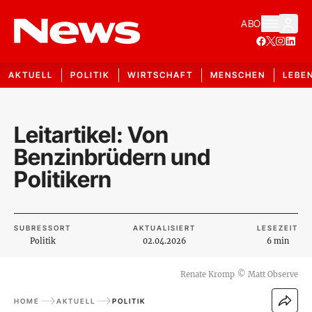
ABO
AKTUELL
POLITIK
WIRTSCHAFT
MENSCHEN
LEBE
Leitartikel: Von
Benzinbrüdern und
Politikern
SUBRESSORT
AKTUALISIERT
LESEZEIT
Politik
02.04.2026
6 min
Renate Kromp
©
Matt Observe
HOME
AKTUELL
POLITIK