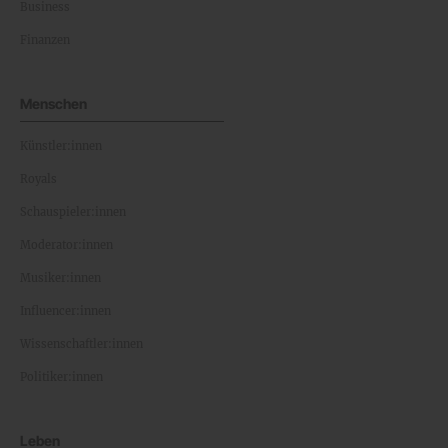
Business
Finanzen
Menschen
Künstler:innen
Royals
Schauspieler:innen
Moderator:innen
Musiker:innen
Influencer:innen
Wissenschaftler:innen
Politiker:innen
Leben