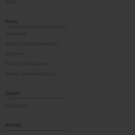
Videos
Fokus
Good Health
Kinder- und Jugendgesundheit
NEWScast
Podcast - OÖ ungefiltert
Podcast - Kärnten ungefiltert
Galerie
Foto-Galerie
Service