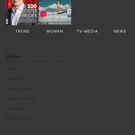
TREND
WOMAN
TV-MEDIA
NEWS
Aktuell
News
Kolumnen
Corporate News
Events der Woche
Leute Bilder
Bilder des Tages