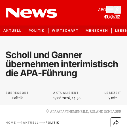
ABO
AKTUELL
POLITIK
WIRTSCHAFT
MENSCHEN
LEBE
Scholl und Ganner
übernehmen interimistisch
die APA-Führung
SUBRESSORT
AKTUALISIERT
LESEZEIT
Politik
17.06.2026, 14:58
7 min
©
APA/APA/THEMENBILD/ROLAND SCHLAGER
HOME
AKTUELL
POLITIK