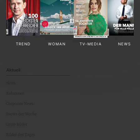
TREND
WOMAN
TV-MEDIA
NEWS
Aktuell
News
Kolumnen
Corporate News
Events der Woche
Leute Bilder
Bilder des Tages