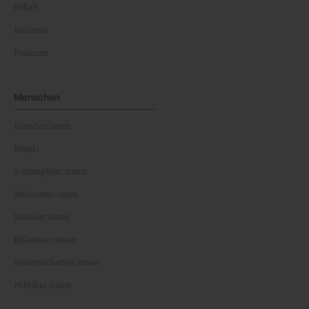
Gehalt
Business
Finanzen
Menschen
Künstler:innen
Royals
Schauspieler:innen
Moderator:innen
Musiker:innen
Influencer:innen
Wissenschaftler:innen
Politiker:innen