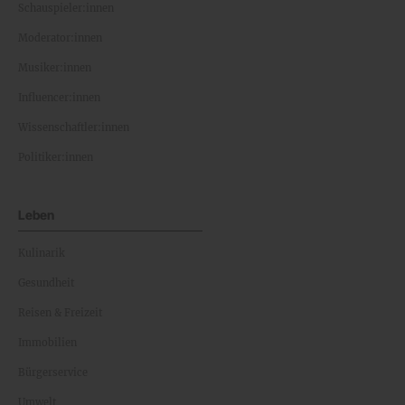
Schauspieler:innen
Moderator:innen
Musiker:innen
Influencer:innen
Wissenschaftler:innen
Politiker:innen
Leben
Kulinarik
Gesundheit
Reisen & Freizeit
Immobilien
Bürgerservice
Umwelt