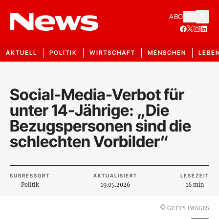
ABO
AKTUELL
POLITIK
WIRTSCHAFT
MENSCHEN
LEBE
Social-Media-Verbot für
unter 14-Jährige: „Die
Bezugspersonen sind die
schlechten Vorbilder“
SUBRESSORT
AKTUALISIERT
LESEZEIT
Politik
19.05.2026
16 min
©
GETTY IMAGES