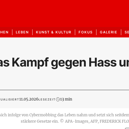
CHEN
LEBEN
KUNST & KULTUR
FOKUS
GALERIE
S
pas Kampf gegen Hass u
11.05.2026
13 min
UALISIERT
LESEZEIT
ie sich infolge von Cybermobbing das Leben nahm und setzt sich seitdem
stärkere Gesetze ein.
©
APA-Images, AFP, FREDERICK FL