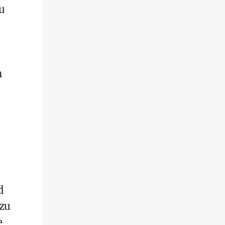
u
n
d
zu
e