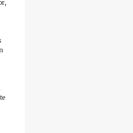
or,
s
n
te