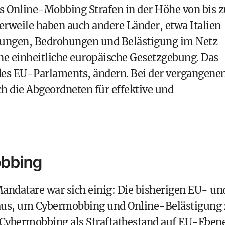
es Online-Mobbing Strafen in der Höhe von bis z
lerweile haben auch andere Länder, etwa Italien
hungen, Bedrohungen und Belästigung im Netz
eine einheitliche europäische Gesetzgebung. Das
 des EU-Parlaments, ändern. Bei der vergangene
h die Abgeordneten für effektive und
obbing
ndatare war sich einig: Die bisherigen EU- un
aus, um Cybermobbing und Online-Belästigung 
 Cybermobbing als Straftatbestand auf EU-Eben