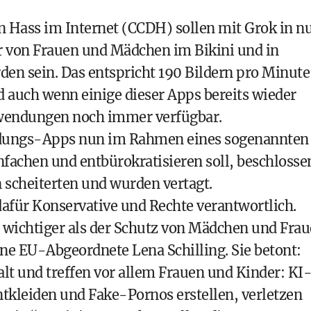
 Hass im Internet (CCDH) sollen mit Grok in n
er von Frauen und Mädchen im Bikini und in
den sein. Das entspricht 190 Bildern pro Minute
nd auch wenn einige dieser Apps bereits wieder
nwendungen noch immer verfügbar.
leidungs-Apps nun im Rahmen eines sogenannten
fachen und entbürokratisieren soll, beschlosse
 scheiterten und wurden vertagt.
für Konservative und Rechte verantwortlich.
g wichtiger als der Schutz von Mädchen und Fra
üne EU-Abgeordnete Lena Schilling. Sie betont:
lt und treffen vor allem Frauen und Kinder: KI
tkleiden und Fake-Pornos erstellen, verletzen