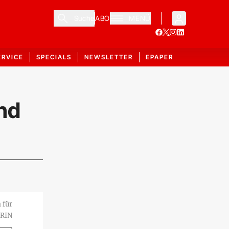
Suche
ABO
MENÜ
ERVICE
SPECIALS
NEWSLETTER
EPAPER
nd
 für
ORIN