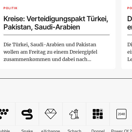
POLITIK
PO
Kreise: Verteidigungspakt Türkei,
D
Pakistan, Saudi-Arabien
e
Die Türkei, Saudi-Arabien und Pakistan
Di
wollen am Freitag zu einem Dreiergipfel
e
zusammenkommen und dabei nach
L
Informationen der Nac...
In
ubble
Snake
eXchange
Schach
Doppel
Power Of 2