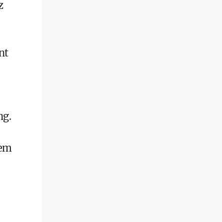
z
nt
ng.
dem