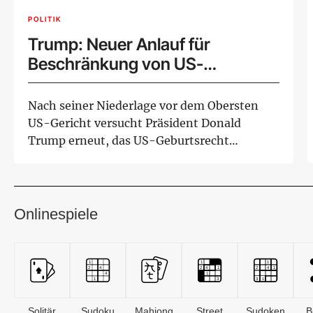
POLITIK
Trump: Neuer Anlauf für
Beschränkung von US-
Geburtsrecht
Nach seiner Niederlage vor dem Obersten
US-Gericht versucht Präsident Donald
Trump erneut, das US-Geburtsrecht
bestimmter Gruppen ...
Onlinespiele
Solitär
Sudoku
Mahjong
Street
Sudoken
B