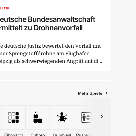
LITIK
eutsche Bundesanwaltschaft
rmittelt zu Drohnenvorfall
e deutsche Justiz bewertet den Vorfall mit
iner Sprengstoffdrohne am Flughafen
eipzig als schwerwiegenden Angriff auf die
fr...
Mehr Spiele
Fibonacci
Cuboro
Gumblast
Rushtower
Advents­