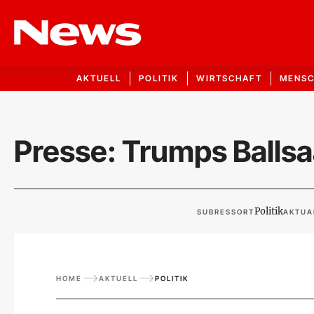
AKTUELL
POLITIK
WIRTSCHAFT
MENS
Presse: Trumps Ballsaa
Politik
SUBRESSORT
AKTUA
HOME
AKTUELL
POLITIK