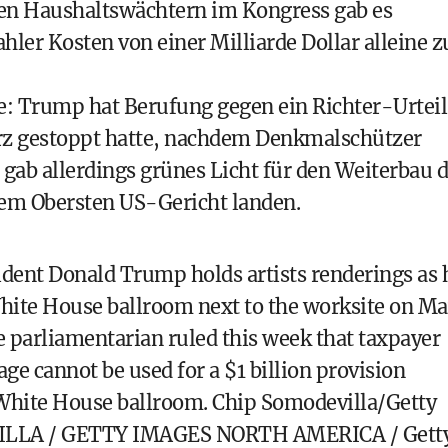
i den Haushaltswächtern im Kongress gab es
hler Kosten von einer Milliarde Dollar alleine z
te: Trump hat Berufung gegen ein Richter-Urteil
ärz gestoppt hatte, nachdem Denkmalschützer
r gab allerdings grünes Licht für den Weiterbau 
 dem Obersten US-Gericht landen.
ent Donald Trump holds artists renderings as 
White House ballroom next to the worksite on M
 parliamentarian ruled this week that taxpayer
age cannot be used for a $1 billion provision
 White House ballroom. Chip Somodevilla/Getty
ILLA / GETTY IMAGES NORTH AMERICA / Gett