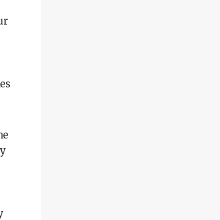
ur
des
he
ay
y