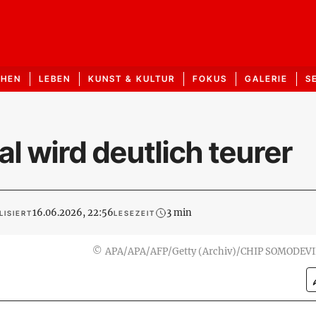
CHEN
LEBEN
KUNST & KULTUR
FOKUS
GALERIE
S
l wird deutlich teurer
16.06.2026, 22:56
3 min
LISIERT
LESEZEIT
©
APA/APA/AFP/Getty (Archiv)/CHIP SOMODEV