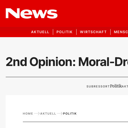
AKTUELL
POLITIK
WIRTSCHAFT
MENS
2nd Opinion: Moral-Dre
Politik
SUBRESSORT
AKT
HOME
AKTUELL
POLITIK