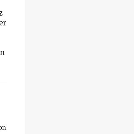
z
er
en
on