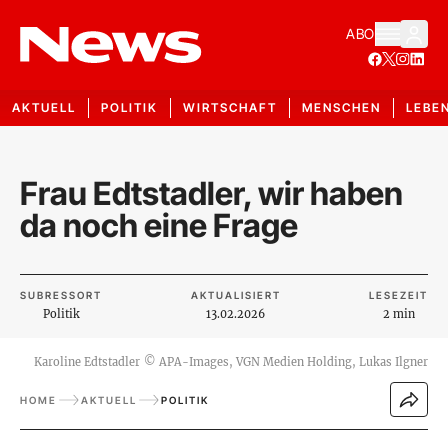
ABO
AKTUELL
POLITIK
WIRTSCHAFT
MENSCHEN
LEBE
Frau Edtstadler, wir haben
da noch eine Frage
SUBRESSORT
AKTUALISIERT
LESEZEIT
Politik
13.02.2026
2 min
Karoline Edtstadler
©
APA-Images, VGN Medien Holding, Lukas Ilgner
HOME
AKTUELL
POLITIK