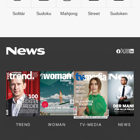
Solitär
Sudoku
Mahjong
Street
Sudoken
B
S
TREND
WOMAN
TV-MEDIA
NEWS