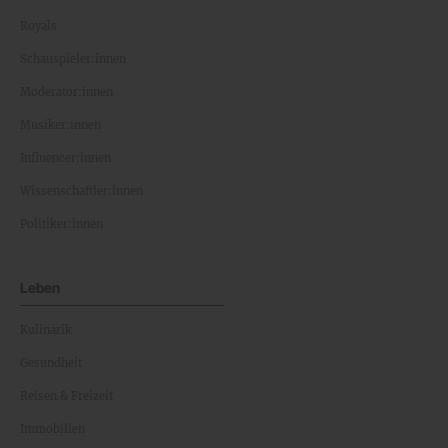
Royals
Schauspieler:innen
Moderator:innen
Musiker:innen
Influencer:innen
Wissenschaftler:innen
Politiker:innen
Leben
Kulinarik
Gesundheit
Reisen & Freizeit
Immobilien