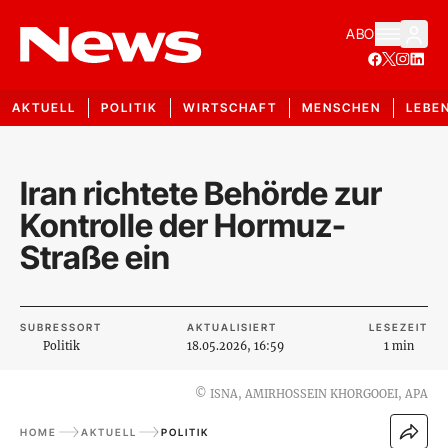
ABO
AKTUELL
POLITIK
WIRTSCHAFT
MENSCHEN
LEBE
Iran richtete Behörde zur
Kontrolle der Hormuz-
Straße ein
SUBRESSORT
AKTUALISIERT
LESEZEIT
Politik
18.05.2026, 16:59
1 min
©
ISNA, AMIRHOSSEIN KHORGOOEI, APA
HOME
AKTUELL
POLITIK