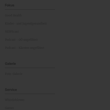
Fokus
Good Health
Kinder- und Jugendgesundheit
NEWScast
Podcast - OÖ ungefiltert
Podcast - Kärnten ungefiltert
Galerie
Foto-Galerie
Service
Whistleblower
Games