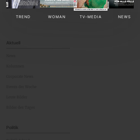
TREND
WOMAN
TV-MEDIA
NEWS
Aktuell
News
Kolumnen
Corporate News
Events der Woche
Leute Bilder
Bilder des Tages
Politik