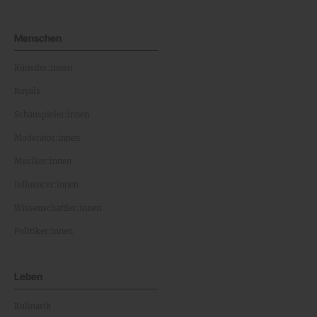
Menschen
Künstler:innen
Royals
Schauspieler:innen
Moderator:innen
Musiker:innen
Influencer:innen
Wissenschaftler:innen
Politiker:innen
Leben
Kulinarik