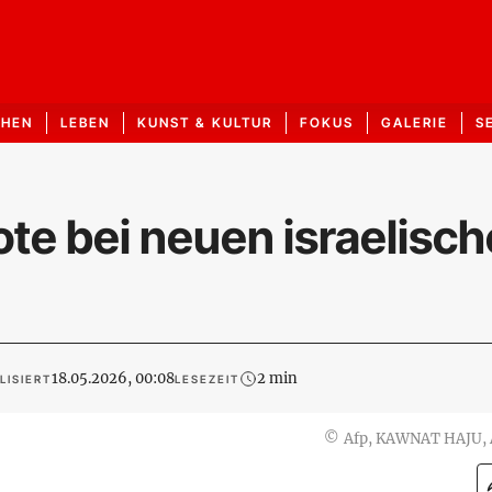
CHEN
LEBEN
KUNST & KULTUR
FOKUS
GALERIE
S
ote bei neuen israelisc
18.05.2026, 00:08
2 min
LISIERT
LESEZEIT
©
Afp, KAWNAT HAJU,