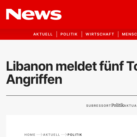
AKTUELL
POLITIK
WIRTSCHAFT
MENS
Libanon meldet fünf T
Angriffen
Politik
SUBRESSORT
AKTUA
HOME
AKTUELL
POLITIK