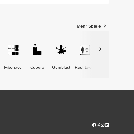
fr...
Mehr Spiele
Fibonacci
Cuboro
Gumblast
Rushtower
Advents­
kalender