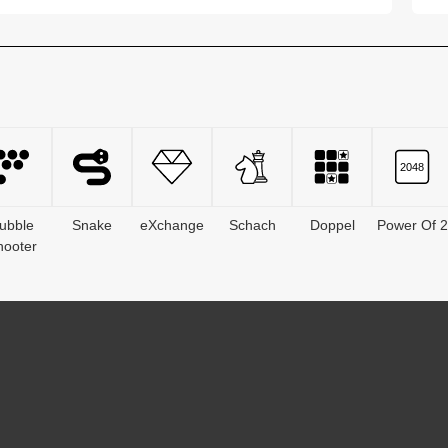
Informationen der Nac...
In
ubble
Snake
eXchange
Schach
Doppel
Power Of 2
hooter