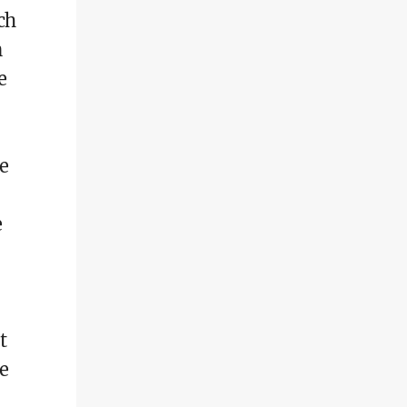
ch
n
e
e
e
t
ne