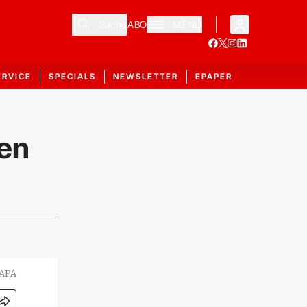
Suche
ABO
MENÜ
ERVICE
SPECIALS
NEWSLETTER
EPAPER
hen
 APA