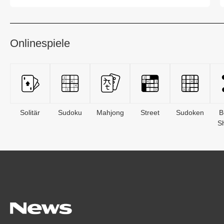
bestimmter Gruppen ...
Onlinespiele
Solitär
Sudoku
Mahjong
Street
Sudoken
B
S