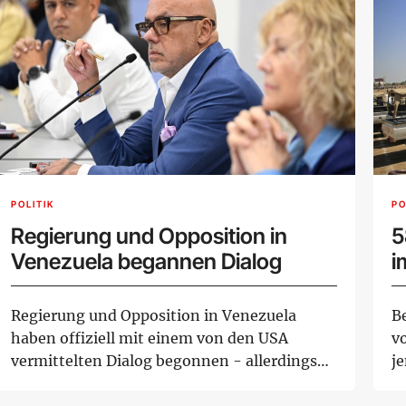
POLITIK
PO
Regierung und Opposition in
5
Venezuela begannen Dialog
i
Regierung und Opposition in Venezuela
B
haben offiziell mit einem von den USA
v
vermittelten Dialog begonnen - allerdings
j
ohne Frieden...
D